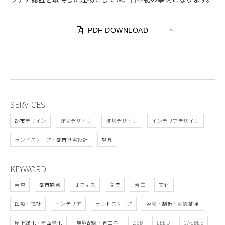
PDF DOWNLOAD
SERVICES
都市デザイン
建築デザイン
環境デザイン
インテリアデザイン
ランドスケープ・都市基盤設計
監理
KEYWORD
東京
都市開発
オフィス
商業
居住
文化
医療・福祉
インテリア
ランドスケープ
免震・制振・耐震補強
屋上緑化・壁面緑化
環境配慮・省エネ
ZEB
LEED
CASBEE