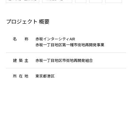
プロジェクト 概要
名
称
赤坂インターシティAIR
赤坂一丁目地区第一種市街地再開発事業
建
築
主
赤坂一丁目地区市街地再開発組合
所
在
地
東京都港区