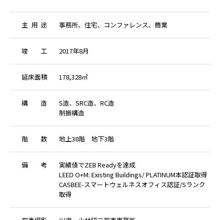
主
用
途
事務所、住宅、コンファレンス、商業
竣
工
2017年8月
延
床
面
積
178,328㎡
構
造
S造、SRC造、RC造
制振構造
階
数
地上38階 地下3階
備
考
実績値でZEB Readyを達成
LEED O+M: Existing Buildings/ PLATINUM本認証取得
CASBEE-スマートウェルネスオフィス認証/Sランク
取得