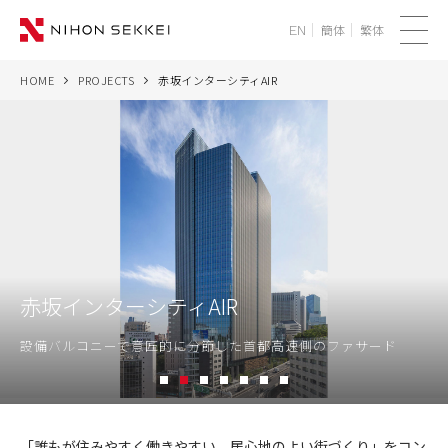
簡体
繁体
EN
メ
ニ
HOME
PROJECTS
赤坂インターシティAIR
WE
ュ
ー
SERVICES
PROJECTS
THINK
赤坂インターシティAIR
NEWS
設備バルコニーで意匠的に分節した首都高速側のファサード
CORPORATE
1
2
3
4
5
6
7
RECRUIT
赤
坂
「誰もが住みやすく働きやすい、居心地のよい街づくり」をコン