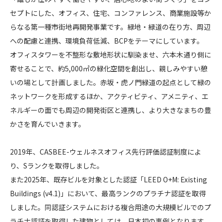
イ
セプトにした、オフィス、住宅、コンファレンス、商業施設等か
CONTACT
ン
らなる第一種市街地再開発事業です。緑地・緑道の在り方、周辺
タ
への配慮と連携、環境負荷低減、BCPをテーマにしています。
ー
オフィスタワーを不整形な敷地形状に馴染ませ、六本木通り側に
シ
寄せることで、約5,000㎡の緑化空間を創出し、親しみやすい憩
テ
ィ
いの場として計画しました。赤坂・虎ノ門緑道の起点として緑の
コンプライアンスポリシー
プライバシーポリシー
ご利用規約
A
ネットワークを形成するほか、アクティビティ、アメニティ、エ
I
ネルギーの面でも周辺の開発街区と連携し、より大きなまちの豊
R
かさを育んでいきます。
2019年、CASBEE-ウェルネスオフィス先行評価認証制度によ
り、Sランクを取得しました。
また2025年、既存ビルを対象とした認証「LEED O+M: Existing
Buildings (v4.1)」において、最高ランクのプラチナ認証を取得
しました。同認証システムにおける複合用途の大規模ビルでのプ
ラチナ認証を取得した建物としては、日本初の事例となります。