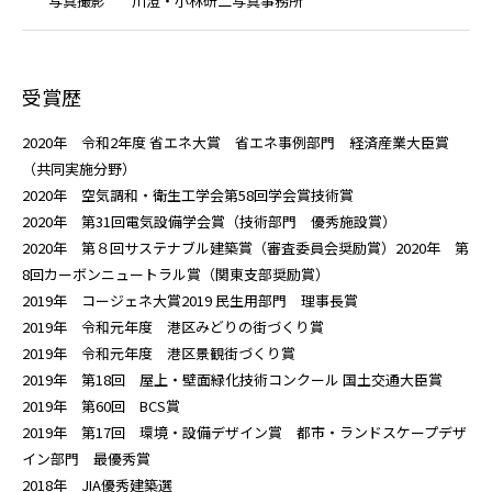
写
真
撮
影
川澄・小林研二写真事務所
受賞歴
2020年 令和2年度 省エネ大賞 省エネ事例部門 経済産業大臣賞
（共同実施分野）
2020年 空気調和・衛生工学会第58回学会賞技術賞
2020年 第31回電気設備学会賞（技術部門 優秀施設賞）
2020年 第８回サステナブル建築賞（審査委員会奨励賞）2020年 第
8回カーボンニュートラル賞（関東支部奨励賞）
2019年 コージェネ大賞2019 民生用部門 理事長賞
2019年 令和元年度 港区みどりの街づくり賞
2019年 令和元年度 港区景観街づくり賞
2019年 第18回 屋上・壁面緑化技術コンクール 国土交通大臣賞
2019年 第60回 BCS賞
2019年 第17回 環境・設備デザイン賞 都市・ランドスケープデザ
イン部門 最優秀賞
2018年 JIA優秀建築選