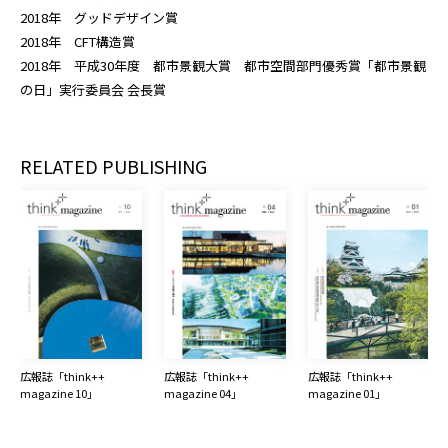
2018年 グッドデザイン賞
2018年 CFT構造賞
2018年 平成30年度 都市景観大賞 都市空間部門優秀賞「都市景観
の日」実行委員会 会長賞
RELATED PUBLISHING
広報誌「think++ 
広報誌「think++ 
広報誌「think++ 
magazine 10」
magazine 04」
magazine 01」