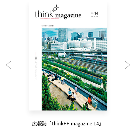
Pr
Ne
evi
xt
ou
s
広報誌「think++ magazine 14」