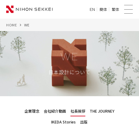
簡体
繁体
EN
メ
ニ
HOME
WE
WE
ュ
ー
SERVICES
WE
PROJECTS
日本設計について
THINK
NEWS
CORPORATE
企業理念
会社紹介動画
社長挨拶
THE JOURNEY
IKEDA Stories
出版
RECRUIT