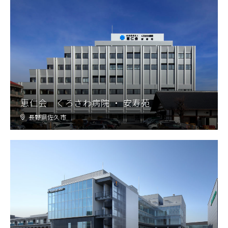
恵仁会 くろさわ病院 ・ 安寿苑
長野県佐久市