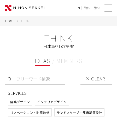
簡体
繁体
EN
メ
ニ
HOME
THINK
WE
ュ
ー
THINK
SERVICES
日本設計の提案
PROJECTS
IDEAS
MEMBERS
THINK
CLEAR
NEWS
SERVICES
CORPORATE
建築デザイン
インテリアデザイン
RECRUIT
リノベーション・耐震改修
ランドスケープ・都市基盤設計