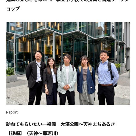
ョップ
Report
訪ねてもらいたい─福岡 大濠公園～天神まちあるき
【後編】（天神～那珂川）