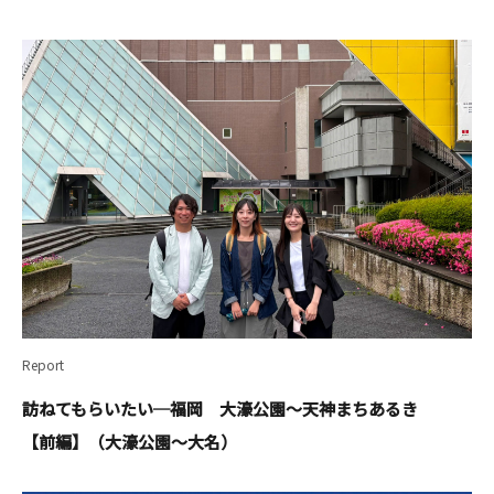
Report
訪ねてもらいたい─福岡 大濠公園～天神まちあるき
【前編】（大濠公園～大名）