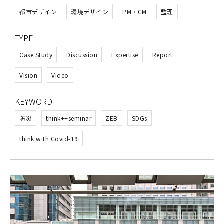
都市デザイン
環境デザイン
PM・CM​
監理
CONTACT
TYPE
Case Study
Discussion
Expertise
Report
Vision
Video
コンプライアンスポリシー
プライバシーポリシー
ご利用規約
KEYWORD
防災
think++seminar
ZEB
SDGs
think with Covid-19