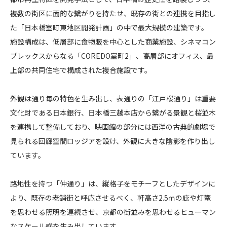
古
複数の街区に面的な繋がりを持たせ、既存の街との連携を目指し
CONTACT
河
た「日本橋室町東地区開発計画」の中で最大規模の建築です。
三
施設構成は、低層部に食物販を中心とした商業施設、シネマコン
井
プレックスからなる「COREDO室町2」、高層部にオフィス、最
ビ
上部の共同住宅で構成された複合施設です。
ル
デ
コンプライアンスポリシー
プライバシーポリシー
ご利用規約
ィ
外観は通り毎の特色を生み出し、表通りの「江戸桜通り」は重要
ン
文化財である日本銀行、日本橋三越本店から繋がる景観と桜並木
グ
を連携して整備しており、映画館の部分には西洋の古典的劇場で
見られる回廊空間ロッジアを設け、外観に大きな陰影を作り出し
C
ています。
O
R
路地性を持つ「仲通り」は、縦格子をモチーフとしたデザインに
E
D
より、既存の老舗街と呼応させるべく、軒高さ2.5ｍの庇や灯篭
O
を思わせる照明を連続させ、京都の街並みを思わせるヒューマン
室
なスケール感を生み出しています。