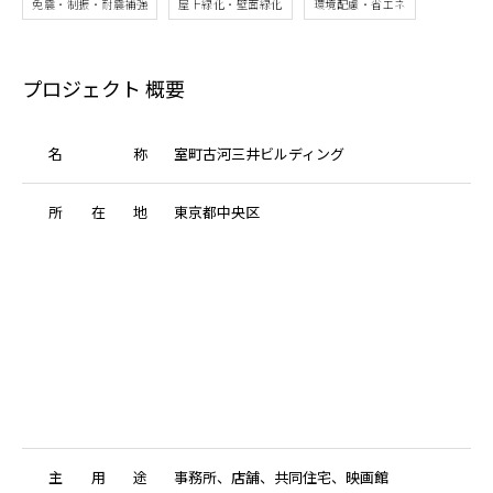
免震・制振・耐震補強
屋上緑化・壁面緑化
環境配慮・省エネ
プロジェクト 概要
名
称
室町古河三井ビルディング
所
在
地
東京都中央区
主
用
途
事務所、店舗、共同住宅、映画館