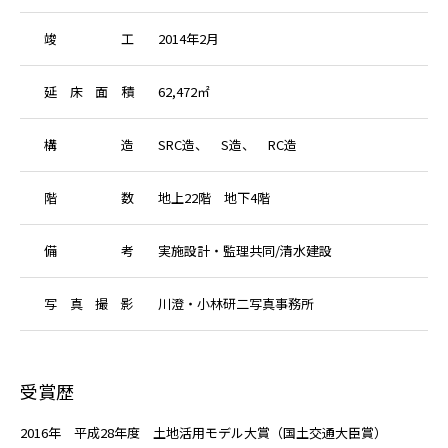
竣
工
2014年2月
延
床
面
積
62,472㎡
構
造
SRC造、 S造、 RC造
階
数
地上22階 地下4階
備
考
実施設計・監理共同/清水建設
写
真
撮
影
川澄・小林研二写真事務所
受賞歴
2016年 平成28年度 土地活用モデル大賞（国土交通大臣賞）