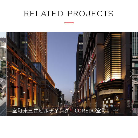
RELATED PROJECTS
Previo
Next
us
室町東三井ビルディング COREDO室町1
1
2
3
4