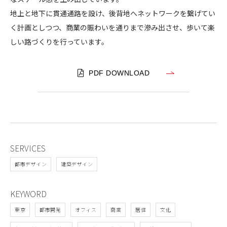
町
地上と地下に貫通通路を設け、後背地へネットワークを繋げてい
2
く計画としつつ、商業の賑わいを通りまで滲み出させ、歩いて楽
しい路づくりを行っています。
PDF DOWNLOAD
SERVICES
都市デザイン
建築デザイン
KEYWORD
東京
都市開発
オフィス
商業
居住
文化