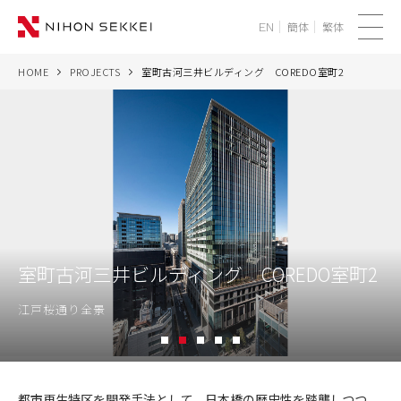
簡体
繁体
EN
メ
ニ
HOME
PROJECTS
室町古河三井ビルディング COREDO室町2
WE
ュ
ー
SERVICES
PROJECTS
THINK
室町古河三井ビルディング COREDO室町2
NEWS
江戸桜通り全景
CORPORATE
1
2
3
4
5
RECRUIT
室
町
都市再生特区を開発手法として、日本橋の歴史性を踏襲しつつ、