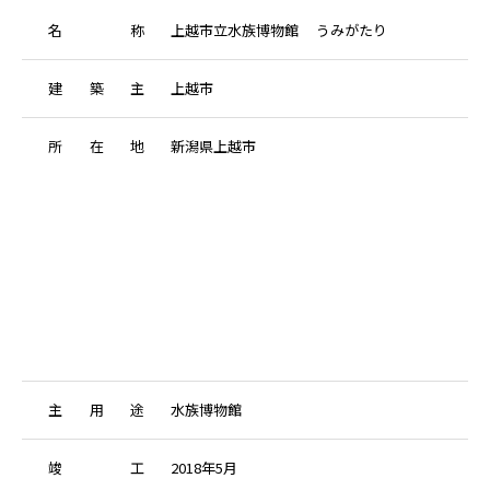
名
称
上越市立水族博物館 うみがたり
建
築
主
上越市
所
在
地
新潟県上越市
主
用
途
水族博物館
竣
工
2018年5月