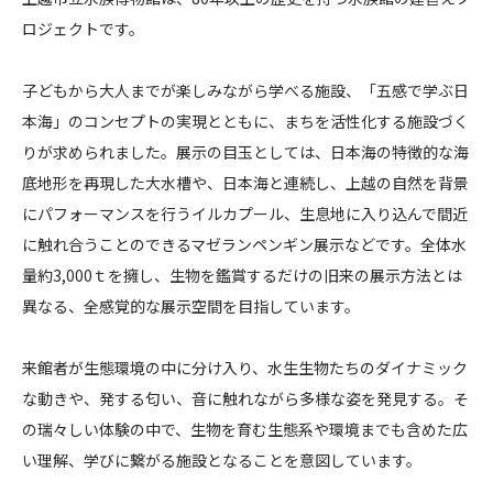
市
ロジェクトです。
CONTACT
立
水
子どもから大人までが楽しみながら学べる施設、「五感で学ぶ日
族
本海」のコンセプトの実現とともに、まちを活性化する施設づく
博
りが求められました。展示の目玉としては、日本海の特徴的な海
物
館
底地形を再現した大水槽や、日本海と連続し、上越の自然を背景
コンプライアンスポリシー
プライバシーポリシー
ご利用規約
にパフォーマンスを行うイルカプール、生息地に入り込んで間近
う
に触れ合うことのできるマゼランペンギン展示などです。全体水
み
量約3,000ｔを擁し、生物を鑑賞するだけの旧来の展示方法とは
が
異なる、全感覚的な展示空間を目指しています。
た
り
来館者が生態環境の中に分け入り、水生生物たちのダイナミック
な動きや、発する匂い、音に触れながら多様な姿を発見する。そ
の瑞々しい体験の中で、生物を育む生態系や環境までも含めた広
い理解、学びに繋がる施設となることを意図しています。