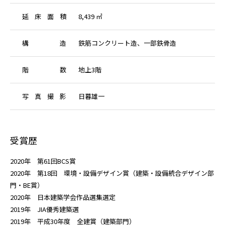
延
床
面
積
8,439 ㎡
構
造
鉄筋コンクリート造、一部鉄骨造
階
数
地上3階
写
真
撮
影
日暮雄一
受賞歴
2020年 第61回BCS賞
2020年 第18回 環境・設備デザイン賞（建築・設備統合デザイン部
門・BE賞）
2020年 日本建築学会作品選集選定
2019年 JIA優秀建築選
2019年 平成30年度 全建賞（建築部門）