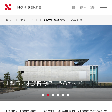
簡体
繁体
EN
メ
ニ
HOME
PROJECTS
上越市立水族博物館 うみがたり
WE
ュ
ー
SERVICES
PROJECTS
THINK
NEWS
上越市立水族博物館 うみがたり
CORPORATE
1
2
3
4
5
6
RECRUIT
上
越
上越市立水族博物館は、80年以上の歴史を持つ水族館の建替えプ