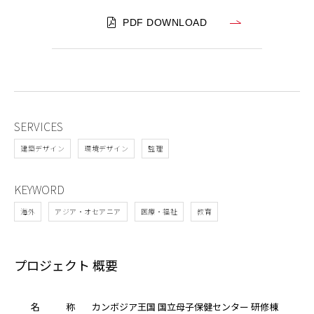
PDF DOWNLOAD
SERVICES
建築デザイン
環境デザイン
監理
KEYWORD
海外
アジア・オセアニア
医療・福祉
教育
プロジェクト 概要
名
称
カンボジア王国 国立母子保健センター 研修棟