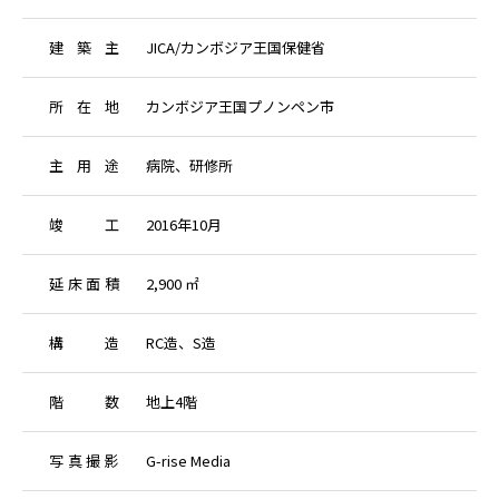
建
築
主
JICA/カンボジア王国保健省
所
在
地
カンボジア王国プノンペン市
主
用
途
病院、研修所
竣
工
2016年10月
延
床
面
積
2,900 ㎡
構
造
RC造、S造
階
数
地上4階
写
真
撮
影
G-rise Media