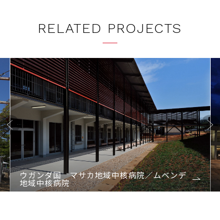
RELATED PROJECTS
Previo
Next
us
ウガンダ国 マサカ地域中核病院／ムベンデ
地域中核病院
1
2
3
4