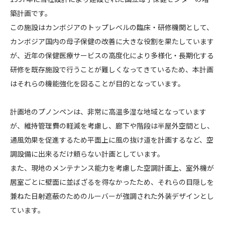
ボ
築計画です。
CONTACT
ジ
この施設はカンボジアのトップレベルの臨床・研修機関として、
ア
カンボジア国内の母子保健の改善に大きな役割を果たしています
王
が、近年の保健医療サービスの高度化により多様化・長期化する
国
研修を既存施設で行うことが難しくなってきているため、本計画
国
立
はそれらの機能強化を図ることが目的となっています。
コンプライアンスポリシー
プライバシーポリシー
ご利用規約
母
子
計画地のプノンペンは、非常に高温多湿な地域となっています
保
が、維持管理費の軽減を考慮し、廊下や階段は半屋外空間とし、
健
通風効果を促進するため平面上に風の抜け道を計画するなど、空
セ
調設備に出来るだけ頼らない計画としています。
ン
また、現地のメンテナンス能力を考慮した空調計画上、室外機が
タ
居室ごとに壁面に並ばざるを得なかったため、それらの目隠しを
ー
研
兼ねた日射遮蔽のためのルーバーが強調された外装デザインとし
修
ています。
棟