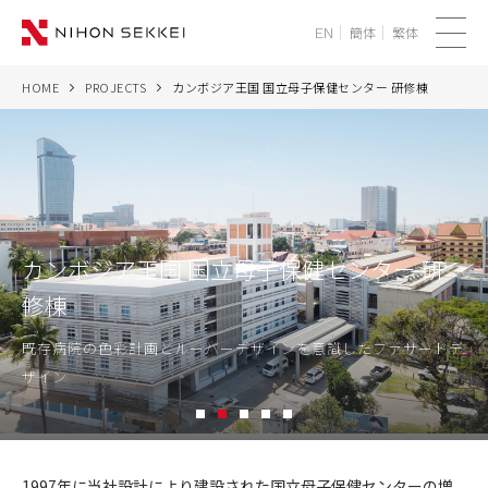
簡体
繁体
EN
メ
ニ
HOME
PROJECTS
カンボジア王国 国立母子保健センター 研修棟
WE
ュ
ー
SERVICES
PROJECTS
カンボジア王国 国立母子保健センター 研
THINK
修棟
NEWS
既存病院の色彩計画とルーバーデザインを意識したファサードデ
ザイン
CORPORATE
1
2
3
4
5
RECRUIT
カ
ン
1997年に当社設計により建設された国立母子保健センターの増