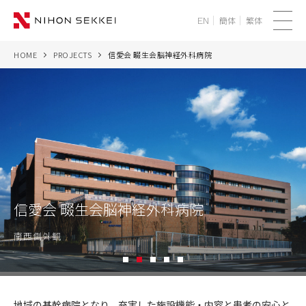
簡体
繁体
EN
メ
ニ
HOME
PROJECTS
信愛会 畷生会脳神経外科病院
WE
ュ
ー
SERVICES
PROJECTS
THINK
信愛会 畷生会脳神経外科病院
NEWS
南西側外観
CORPORATE
1
2
3
4
5
RECRUIT
信
愛
地域の基幹病院となり、充実した施設機能・内容と患者の安心と