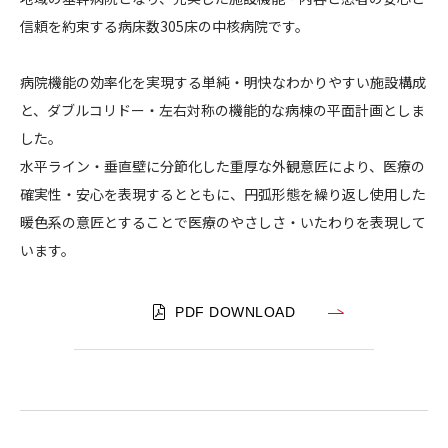
会
信頼を約束する病床数305床の中核病院です。
CONTACT
畷
生
病院機能の効率化を実現する単純・明快なわかりやすい施設構成
会
と、ダブルコリドー・左右対称の機能的な病棟の平面計画としま
脳
した。
神
経
水平ライン・垂直壁に分節化した重厚な外観意匠により、医療の
コンプライアンスポリシー
プライバシーポリシー
ご利用規約
外
確実性・安心を表現するとともに、円弧形態を繰り返し使用した
科
暖色系の意匠とすることで医療のやさしさ・いたわりを表現して
病
います。
院
PDF DOWNLOAD