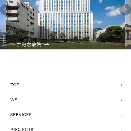
Previo
Next
us
三井記念病院
1
2
3
4
TOP
WE
SERVICES
PROJECTS