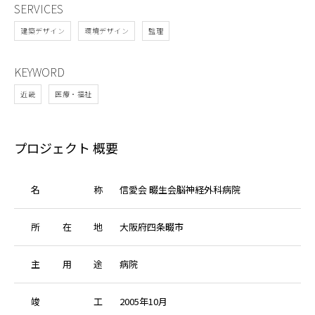
SERVICES
建築デザイン
環境デザイン
監理
KEYWORD
近畿
医療・福祉
プロジェクト 概要
名
称
信愛会 畷生会脳神経外科病院
所
在
地
大阪府四条畷市
主
用
途
病院
竣
工
2005年10月