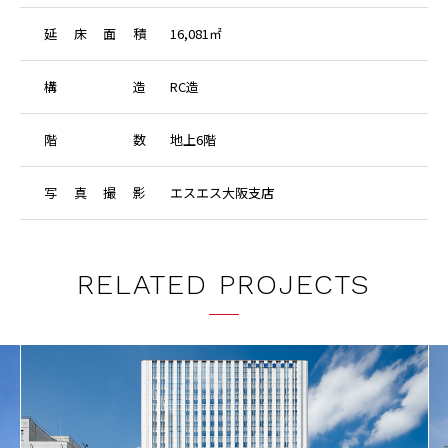
延
床
面
積
16,081㎡
構
造
RC造
階
数
地上6階
写
真
撮
影
エスエス大阪支店
RELATED PROJECTS