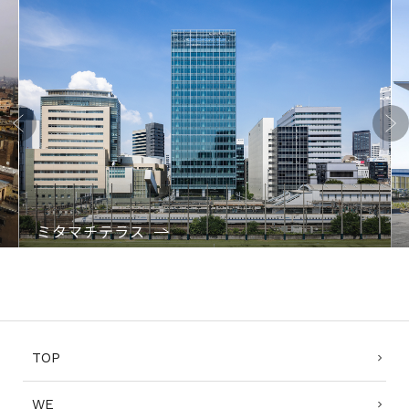
Previo
Next
us
ミタマチテラス
1
2
3
4
TOP
WE