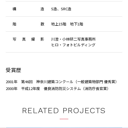
構
造
S造、SRC造
階
数
地上15階 地下1階
写
真
撮
影
川澄・小林研二写真事務所
ヒロ・フォトビルディング
受賞歴
2001年 第46回 神奈川建築コンクール（一般建築物部門 優秀賞）
2000年 平成12年度 優良消防防災システム（消防庁長官賞）
RELATED PROJECTS