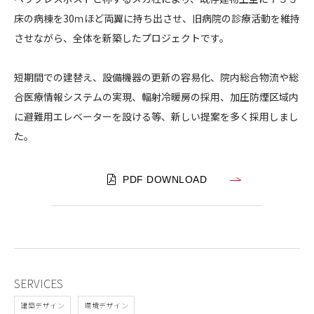
市
床の病棟を30ｍほど両翼に持ち出させ、旧病院の診療活動を維持
CONTACT
立
させながら、全体を新築したプロジェクトです。
川
崎
短期間での建替え、設備機器の更新の容易化、院内総合物流や総
病
合医療情報システムの実現、輻射冷暖房の採用、加圧防煙区域内
院
に避難用エレベーターを設ける等、新しい提案を多く採用しまし
コンプライアンスポリシー
プライバシーポリシー
ご利用規約
た。
PDF DOWNLOAD
SERVICES
建築デザイン
環境デザイン