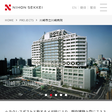
簡体
繁体
EN
メ
ニ
HOME
PROJECTS
川崎市立川崎病院
WE
ュ
ー
SERVICES
PROJECTS
THINK
NEWS
川崎市立川崎病院
CORPORATE
1
2
3
4
5
RECRUIT
川
崎
ヘラクレスポストと称するメガ柱により、既存建物上空に７３３