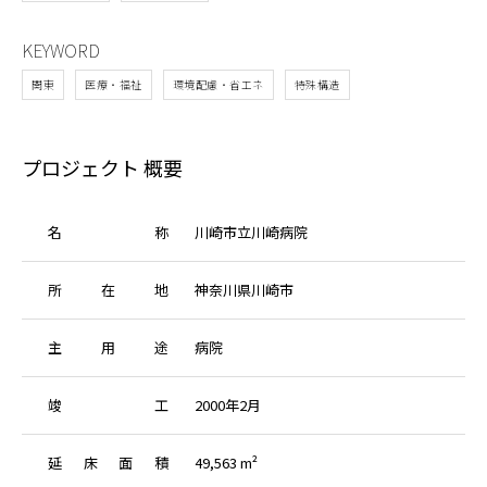
KEYWORD
関東
医療・福祉
環境配慮・省エネ
特殊構造
プロジェクト 概要
名
称
川崎市立川崎病院
所
在
地
神奈川県川崎市
主
用
途
病院
竣
工
2000年2月
延
床
面
積
49,563 m²