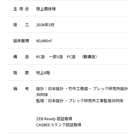
主
用
途
陸上競技場
竣
工
2026年3月
延
床
面
積
60,660㎡
構
造
RC造 一部S造 PC造 （膜構造）
階
数
地上6階
備
考
設計：日本設計 ・竹中工務店・ プレック研究所設計
共同体
監理：日本設計 ・プレック研究所工事監理共同体
ZEB Ready 認証取得
CASBEE-Sランク認証取得