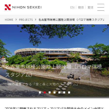
簡体
繁体
EN
メ
ニ
HOME
PROJECTS
名古屋市瑞穂公園陸上競技場（パロマ瑞穂スタジアム）
WE
ュ
ー
SERVICES
PROJECTS
THINK
名古屋市瑞穂公園陸上競技場（パロマ瑞穂
スタジアム）
NEWS
公園の風景となる「空と森と大地のスタジアム」
CORPORATE
1
2
3
4
5
6
7
RECRUIT
名
古
2026年に開催されるアジア・アジアパラ競技大会のメイン会場と