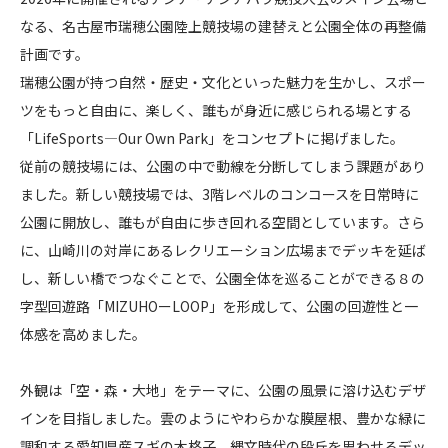
屋
なる、名古屋市瑞穂公園陸上競技場の建替えと公園全体の再整備
CONTACT
市
計画です。
瑞
瑞穂公園が持つ自然・歴史・文化といった魅力を生かし、スポー
穂
ツをもっと自由に、楽しく、誰もが身近に感じられる場とする
公
「LifeSports―Our Own Park」をコンセプトに掲げました。
園
陸
従前の競技場には、公園の中で動線を分断してしまう課題があり
コンプライアンスポリシー
プライバシーポリシー
ご利用規約
上
ました。新しい競技場では、3階レベルのコンコースを日常時に
競
公園に開放し、誰もが自由に歩き回れる空間としています。さら
技
に、山崎川の対岸にあるレクリエーション広場までデッキを延ば
場
し、新しい橋でつなぐことで、公園全体を巡ることができる８の
（
字型回遊路「MIZUHOーLOOP」を形成して、公園の回遊性と一
パ
体感を高めました。
ロ
マ
瑞
外観は「空・森・大地」をテーマに、公園の風景に溶け込むデザ
穂
インを目指しました。雲のようにやわらかな膜屋根、豊かな緑に
ス
調和する愛知県産スギの木格子、縄文時代の段丘を思わせるデッ