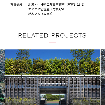
写
真
撮
影
川澄・小林研二写真事務所（写真1,2,3,6）
エスエス名古屋（写真4,5）
鈴木文人（写真7）
RELATED PROJECTS
Previo
Next
us