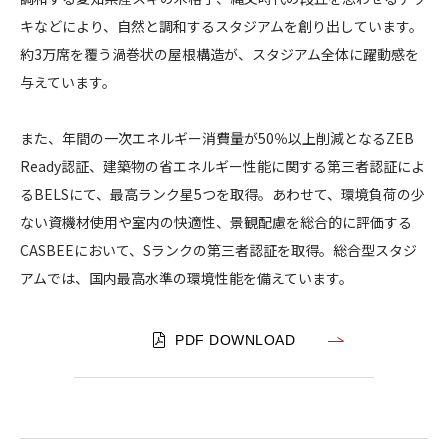
タ
キなどにより、自然と調和するスタジアムを創り出しています。
ジ
約3万席を覆う渦巻状の屋根構造が、スタジアム全体に躍動感を
ア
与えています。
ム
）
また、年間の一次エネルギー消費量が50％以上削減となるZEB
Ready認証、建築物の省エネルギー性能に関する第三者認証によ
るBELSにて、最高ランク星5つを取得。あわせて、環境負荷の少
ない資機材使用や室内の快適性、景観配慮を総合的に評価する
CASBEEにおいて、Sランクの第三者認証を取得。総合型スタジ
アムでは、国内最高水準の環境性能を備えています。
PDF DOWNLOAD