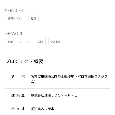
SERVICES
建築デザイン
監理
KEYWORD
中部
スポーツ
ZEB
CASBEE
プロジェクト 概要
名
称
名古屋市瑞穂公園陸上競技場（パロマ瑞穂スタジア
ム）
建
築
主
株式会社瑞穂ＬＯＯＰ－ＰＦＩ
所
在
地
愛知県名古屋市