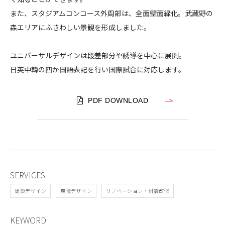
工
また、スタジアムコンコース外周部は、全面壁面緑化。武蔵野の
事
森エリアにふさわしい景観を形成しました。
ユニバーサルデザインは段差部分や誘導を中心に展開。
日英中韓の四か国語表記を行い国際試合に対応します。
PDF DOWNLOAD
SERVICES
建築デザイン
環境デザイン
リノベーション・耐震改修
KEYWORD