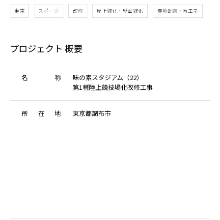
東京
スポーツ
改修
屋上緑化・壁面緑化
環境配慮・省エネ
プロジェクト 概要
名
称
味の素スタジアム（22）
第1種陸上競技場化改修工事
所
在
地
東京都調布市