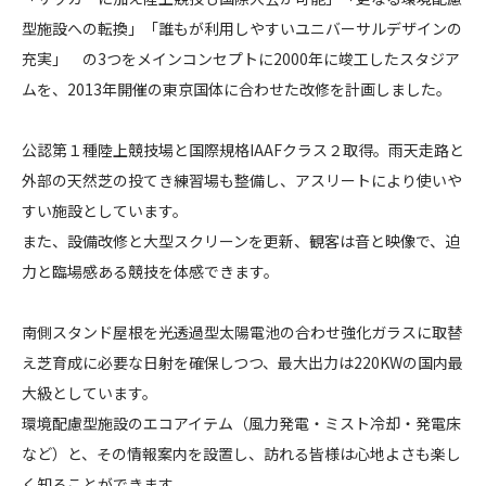
素
型施設への転換」「誰もが利用しやすいユニバーサルデザインの
CONTACT
ス
充実」 の3つをメインコンセプトに2000年に竣工したスタジア
タ
ムを、2013年開催の東京国体に合わせた改修を計画しました。
ジ
ア
公認第１種陸上競技場と国際規格IAAFクラス２取得。雨天走路と
ム
外部の天然芝の投てき練習場も整備し、アスリートにより使いや
コンプライアンスポリシー
プライバシーポリシー
ご利用規約
第
すい施設としています。
1
また、設備改修と大型スクリーンを更新、観客は音と映像で、迫
種
力と臨場感ある競技を体感できます。
陸
上
南側スタンド屋根を光透過型太陽電池の合わせ強化ガラスに取替
競
え芝育成に必要な日射を確保しつつ、最大出力は220KWの国内最
技
大級としています。
場
化
環境配慮型施設のエコアイテム（風力発電・ミスト冷却・発電床
改
など）と、その情報案内を設置し、訪れる皆様は心地よさも楽し
修
く知ることができます。