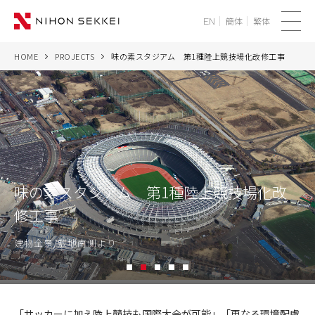
簡体
繁体
EN
メ
ニ
HOME
PROJECTS
味の素スタジアム 第1種陸上競技場化改修工事
WE
ュ
ー
SERVICES
PROJECTS
THINK
味の素スタジアム 第1種陸上競技場化改
修工事
NEWS
建物全景/敷地南側より
CORPORATE
1
2
3
4
5
RECRUIT
味
の
「サッカーに加え陸上競技も国際大会が可能」「更なる環境配慮