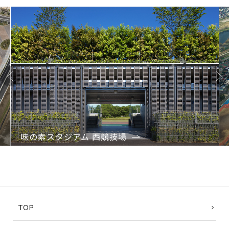
Previo
Next
us
味の素スタジアム 西競技場
1
2
3
TOP