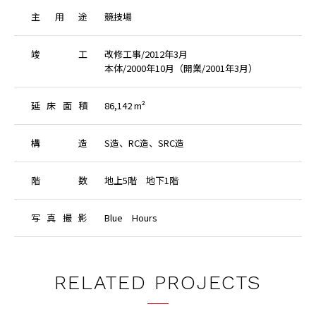
主
用
途
競技場
竣
工
改修工事/2012年3月
本体/2000年10月（開業/2001年3月）
延
床
面
積
86,142 m²
構
造
S造、RC造、SRC造
階
数
地上5階 地下1階
写
真
撮
影
Blue Hours
RELATED PROJECTS