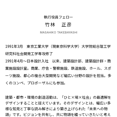
CONTACT
執行役員フェロー
竹林 正彦
MASAHIKO TAKEBAYASHI
1991年3月 東京工業大学（現東京科学大学）大学院総合理工学
コンプライアンスポリシー
プライバシーポリシー
ご利用規約
研究科社会開発工学専攻修了
1991年4月～日本設計入社 以来、建築設計部、建築設計群・商
業施設設計室。商業、庁舎・警察施設、鉄道施設、ホール、スポ
ーツ施設、都心の複合大型開発など幅広い分野の設計を担当。多
くのコンペ、プロポーザルにも参加。
建築・都市・環境の創造活動は、「ひと×場×社会」の最適解を
デザインすることと捉えています。そのデザインとは、幅広い多
様な知見と丁寧な読み解きにより築き上げられた「未来への物
語」です。ビジョンを共有し、共に物語を綴っていきたいと考え