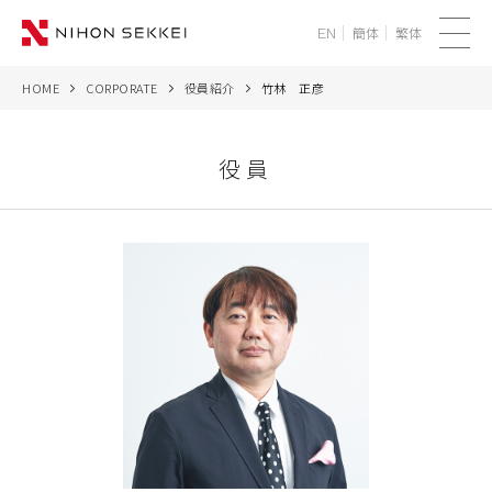
簡体
繁体
EN
メ
ニ
HOME
CORPORATE
役員紹介
竹林 正彦
WE
ュ
ー
SERVICES
役員
PROJECTS
THINK
NEWS
CORPORATE
RECRUIT