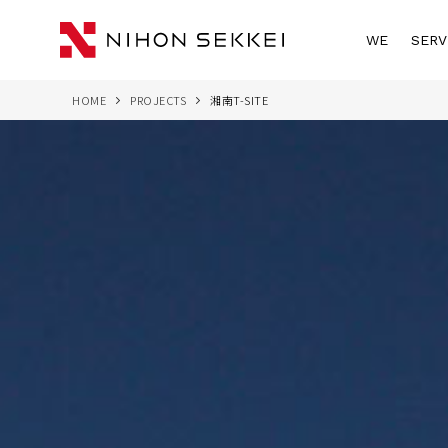
WE
SERV
HOME
PROJECTS
湘南T-SITE