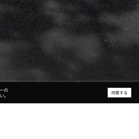
蔦のエンブレムが配された妻側壁面
ーの
同意する
い。
 概要