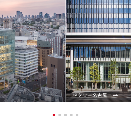
JPタワー名古屋
1
2
3
4
5