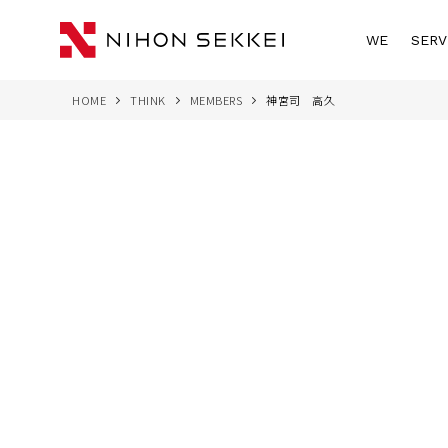
WE
SERV
HOME
THINK
MEMBERS
神宮司 高久