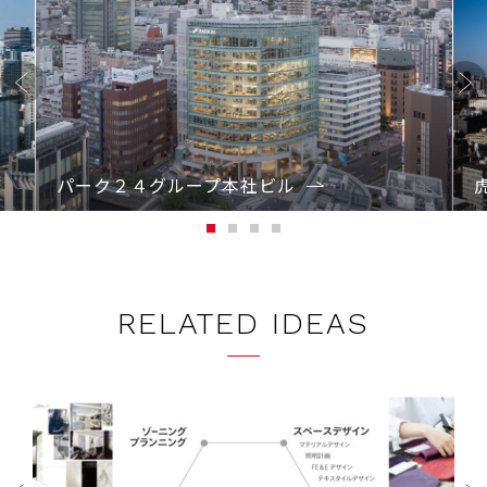
Previo
Next
us
パーク２４グループ本社ビル
1
2
3
4
RELATED IDEAS