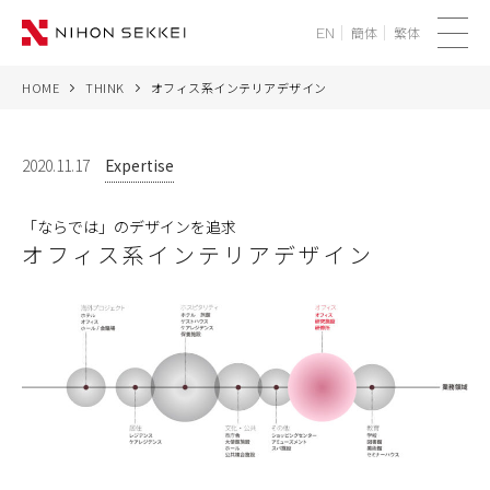
簡体
繁体
EN
メ
ニ
HOME
THINK
オフィス系インテリアデザイン
WE
ュ
ー
SERVICES
2020.11.17
Expertise
PROJECTS
「ならでは」のデザインを追求
オフィス系インテリアデザイン
THINK
NEWS
CORPORATE
RECRUIT