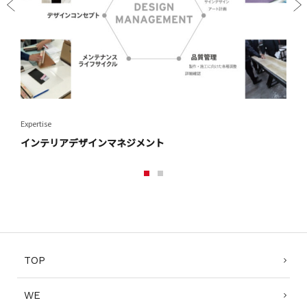
Prev
Next
ious
Expertise
Expert
インテリアデザインマネジメント
ホス
1
2
TOP
WE