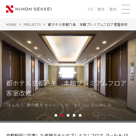
簡体
繁体
EN
メ
ニ
HOME
PROJECTS
都ホテル京都八条 本館プレミアムフロア客室改修
WE
ュ
ー
SERVICES
PROJECTS
THINK
都ホテル京都八条 本館プレミアムフロア
客室改修
NEWS
‘はんなり’ 京の町をイメージした、エレベーターホール
CORPORATE
1
2
3
4
5
RECRUIT
都
ホ
京都駅前に位置した老舗ホテルのプレミアムフロア（5・6･9･10