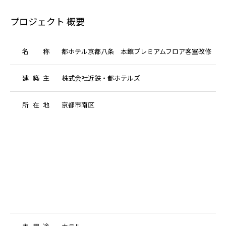
室
プロジェクト 概要
改
修
名
称
都ホテル京都八条 本館プレミアムフロア客室改修
建
築
主
株式会社近鉄・都ホテルズ
所
在
地
京都市南区