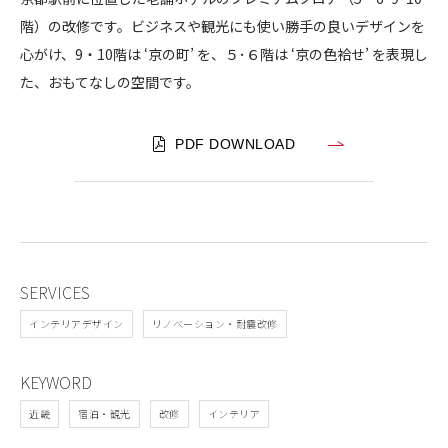
テ
階）の改修です。ビジネスや観光にも使い勝手の良いデザインを
CONTACT
ル
心がけ、9・10階は ‘京の町’ を、５･６階は ‘京の色袷せ’ を表現し
京
た、おもてなしの空間です。
都
八
条
PDF DOWNLOAD
コンプライアンスポリシー
プライバシーポリシー
ご利用規約
本
館
プ
レ
ミ
SERVICES
ア
インテリアデザイン
リノベーション・耐震改修
ム
フ
KEYWORD
ロ
ア
近畿
宿泊・観光
改修
インテリア
客