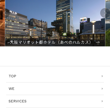
Previo
Next
us
大阪マリオット都ホテル（あべのハルカス）
1
2
3
4
TOP
WE
SERVICES