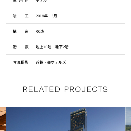
主
用
途
ホテル
竣
工
2018年 3月
構
造
RC造
階
数
地上10階 地下2階
写
真
撮
影
近鉄・都ホテルズ
RELATED PROJECTS