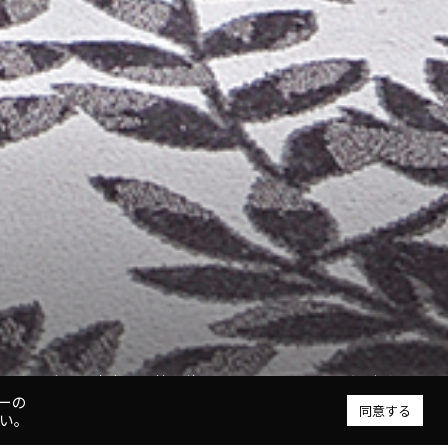
最高層に位置するスカイラウンジは、梢と庭園をｲﾒｰｼﾞした空間
中層の客室は、枝や葉のモチーフを取り込んだデザイン
ーの
同意する
い。