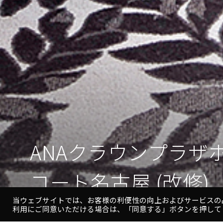
ANAクラウンプラザ
ANAクラウンプラザ
コート名古屋 (改修)
コート名古屋 (改修)
当ウェブサイトでは、お客様の利便性の向上およびサービスの
利用にご同意いただける場合は、「同意する」ボタンを押して