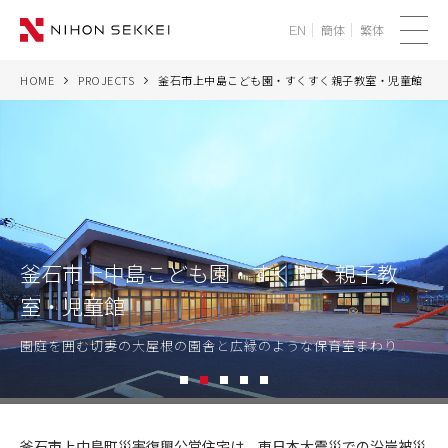
簡体
繁体
EN
メ
ニ
HOME
PROJECTS
釜石市上中島こども園・すくすく親子教室・児童館
WE
ュ
ー
SERVICES
PROJECTS
THINK
釜石市上中島こども園・すくすく親子教
室・児童館
NEWS
園庭を囲む切妻の大屋根の園舎と広縁のような保育室まわり
CORPORATE
1
2
3
4
5
RECRUIT
釜
石
釜石市上中島町災害復興公営住宅は、東日本大震災での沿岸被災