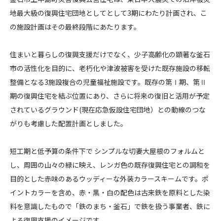
市
地最大級の復興住宅団地としてとして3期にわたり計画され、こ
CONTACT
上
の施設計画はその最終段階にあたります。
中
島
住まいと暮らしの復興支援だけでなく、少子高齢化の顕著な釜石
こ
市の活性化を目的に、老朽化や津波被害を受けた既存施設の移転
ど
も
整備となる3施設複合の児童福祉施設です。既存の第Ⅰ期、第Ⅱ
コンプライアンスポリシー
プライバシーポリシー
ご利用規約
園
期の復興住宅を結ぶ位置にあり、さらに将来の復旧と活用が予定
・
されているグラウンド(現在応急仮設住宅団地）との動線のつな
す
がりも考慮した配置計画としました。
く
す
短工期と低予算の条件下で シンプルな切妻大屋根のフォルムと
く
し、周囲の山々の緑に映え、レンガ色の既存復興住宅との調和を
親
目的とした赤味のあるウッディーな外装カラースキームです。ポ
子
教
イントカラーを含め、赤・黒・白の配色は古来鉄を原料とした染
室
料を意識したもので「鉄のまち・釜石」で鉄を扱う事業者、鉄に
・
よる復興支援のイメージです。