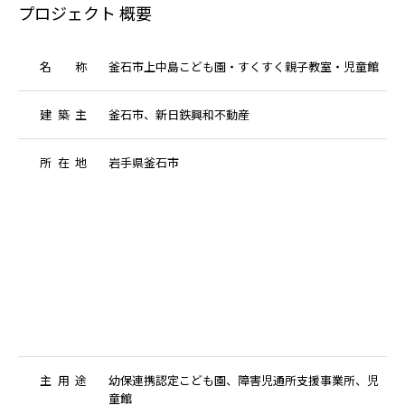
プロジェクト 概要
名
称
釜石市上中島こども園・すくすく親子教室・児童館
建
築
主
釜石市、新日鉄興和不動産
所
在
地
岩手県釜石市
主
用
途
幼保連携認定こども園、障害児通所支援事業所、児
童館