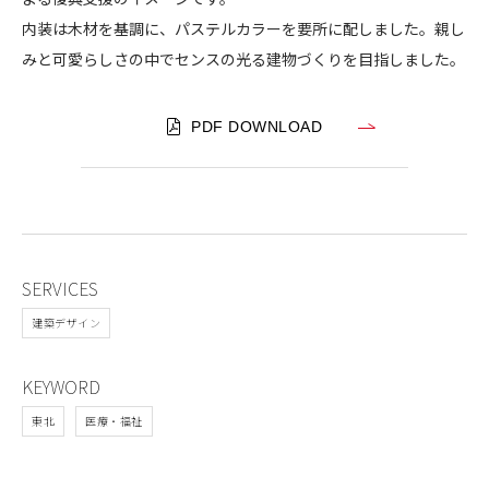
児
内装は木材を基調に、パステルカラーを要所に配しました。親し
童
みと可愛らしさの中でセンスの光る建物づくりを目指しました。
館
PDF DOWNLOAD
SERVICES
建築デザイン
KEYWORD
東北
医療・福祉