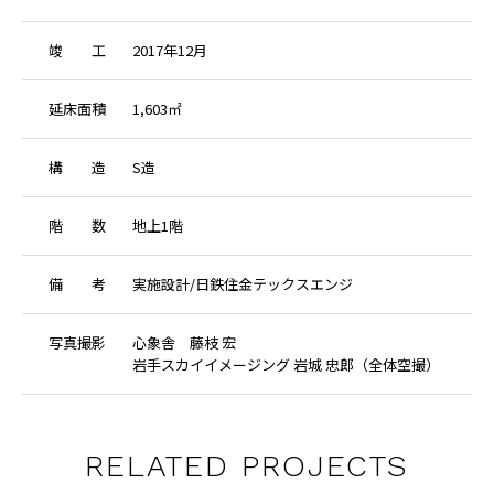
竣
工
2017年12月
延
床
面
積
1,603㎡
構
造
S造
階
数
地上1階
備
考
実施設計/日鉄住金テックスエンジ
写
真
撮
影
心象舎 藤枝 宏
岩手スカイイメージング 岩城 忠郎（全体空撮）
RELATED PROJECTS