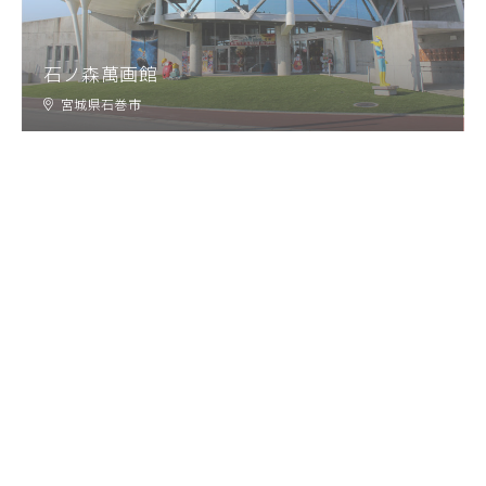
石ノ森萬画館
宮城県石巻市
釜石市上中島町復興住宅 Ⅰ期計画
岩手県釜石市