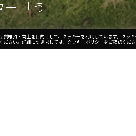
ー 「う
ー 「う
品質維持・向上を目的として、クッキーを利用しています。クッキ
ください。詳細につきましては、クッキーポリシーをご確認くださ
1
2
3
4
5
プロジェクト
館を核とした地域交流センターで
名
称
建
築
主
リドール」と呼ばれる屋根のある
所
在
地
持たせました。