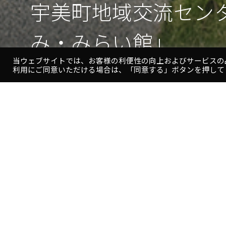
宇美町地域交流センタ
宇美町地域交流センタ
み・みらい館」
み・みらい館」
当ウェブサイトでは、お客様の利便性の向上およびサービスの
利用にご同意いただける場合は、「同意する」ボタンを押して
宇
美
町
地
域
交
町民の交流と生涯学習の拠点として位置づけられた、図書
流
す。
セ
ン
タ
隣接する既存の公共施設との連携を強化するために、「コ
ー
通路で施設間をつなぎ、わかりやすい共通した施設の顔を