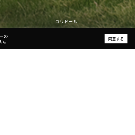
一般書架スペース
コリドール
2階の交流スペースが吹抜けに面し、一体的な空間を構成
隣接する既存公共施設まで延伸する
ーの
同意する
い。
 概要
宇美町地域交流センター 「うみ・みらい館」
宇美町
福岡県糟屋郡宇美町