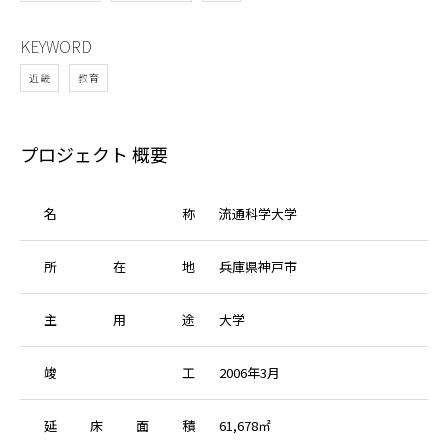
KEYWORD
近畿
教育
プロジェクト 概要
名
称
流通科学大学
所
在
地
兵庫県神戸市
主
用
途
大学
竣
工
2006年3月
延
床
面
積
61,678㎡