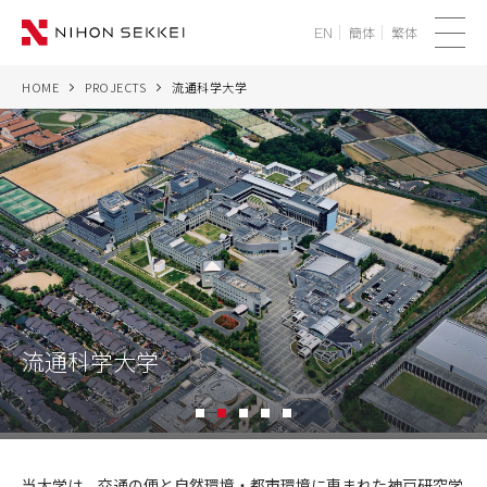
簡体
繁体
EN
メ
ニ
HOME
PROJECTS
流通科学大学
WE
ュ
ー
SERVICES
PROJECTS
THINK
NEWS
流通科学大学
CORPORATE
1
2
3
4
5
RECRUIT
流
通
当大学は、交通の便と自然環境・都市環境に恵まれた神戸研究学