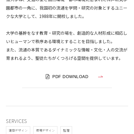
科
園都市の一角に、我国初の流通を学問・研究の対象とするユニー
CONTACT
学
クな大学として、1988年に開校しました。
大
学
大学の基幹をなす教育・研究の場を、創造的な人材形成に相応し
いヒューマンで秩序ある環境とすることを目指しました。
また、流通の本質であるダイナミックな情報・文化・人の交流が
コンプライアンスポリシー
プライバシーポリシー
ご利用規約
育まれるよう、聖徒たちがくつろげる空間を提供しています。
PDF DOWNLOAD
SERVICES
建築デザイン
環境デザイン
監理