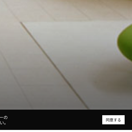
ーの
同意する
い。