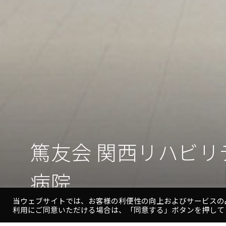
篤友会 関西リハビリ
篤友会 関西リハビリ
病院
病院
当ウェブサイトでは、お客様の利便性の向上およびサービスの
利用にご同意いただける場合は、「同意する」ボタンを押して