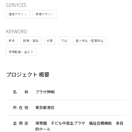
SERVICES
建築デザイン
環境デザイン
KEYWORD
東京
医療・福祉
教育
文化
屋上緑化・壁面緑化
環境配慮・省エネ
プロジェクト 概要
名
称
プラザ神明
所
在
地
東京都港区
主
用
途
保育園 子ども中高生プラザ 福祉会館機能 多目
的ホール