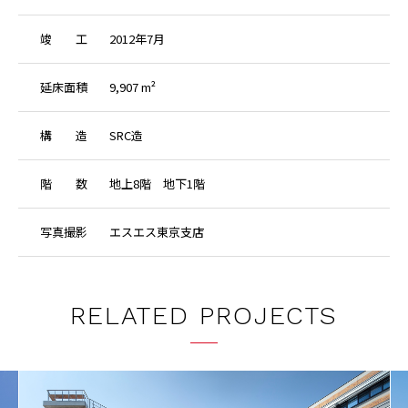
竣
工
2012年7月
延
床
面
積
9,907 m²
構
造
SRC造
階
数
地上8階 地下1階
写
真
撮
影
エスエス東京支店
RELATED PROJECTS