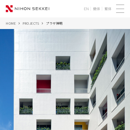
簡体
繁体
EN
メ
ニ
HOME
PROJECTS
プラザ神明
WE
ュ
ー
SERVICES
PROJECTS
THINK
NEWS
CORPORATE
RECRUIT