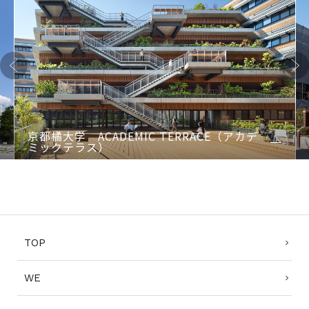
Previo
Next
us
京都橘大学 ACADEMIC TERRACE（アカデ
ミックテラス）
1
2
3
4
TOP
WE