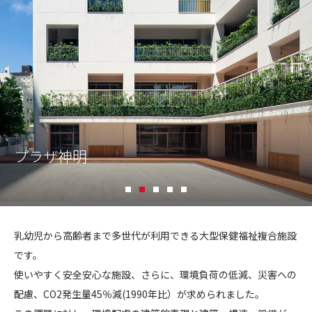
CONTACT
コンプライアンスポリシー
プライバシーポリシー
ご利用規約
プラザ神明
1
2
3
4
5
プ
ラ
乳幼児から高齢者まで多世代が利用できる大型保健福祉複合施設
ザ
です。
神
使いやすく安全安心な施設、さらに、環境負荷の低減、災害への
明
配慮、CO2発生量45％減(1990年比）が求められました。