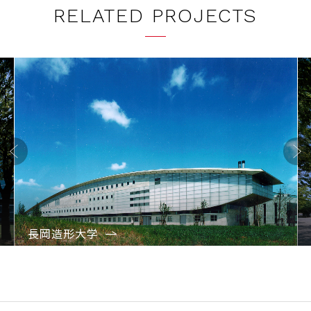
RELATED PROJECTS
Previo
Next
us
長岡造形大学
1
2