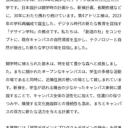
造
学です。日本設計は開学時の計画から、新棟計画、長期修繕など
CONTACT
形
に、30年にわたり携わり続けています。第4アトリエ棟は、2023
大
年の学科再編成で誕生した、デジタル時代の新たな教育を目指す
学
「デザイン学科」の拠点です。私たちは、「創造の杜」をコンセ
第
プトに、既存キャンパスの自然資産を生かし、テクノロジーと自
4
ア
然が融合した新たな学びの場を目指しました。
コンプライアンスポリシー
プライバシーポリシー
ご利用規約
ト
リ
開学時に植えられた苗木は、時を経て豊かな森へと成長しまし
エ
た。まちに開かれたオープンなキャンパスは、学生の多様な活動
棟
の場であると同時に、近隣住民の憩いの場として親しまれていま
す。新棟を、学生が訪れる機会の少なかったキャンパス東側に建
設することで、キャンパス全体の活性化に加えて、信濃川の桜づ
つみや、隣接する文化施設群との接続性も高め、まちとキャンパ
スの双方に新たな活力を与える計画です。
本建物には「視覚デザインとプロダクトデザインの融合」を促進