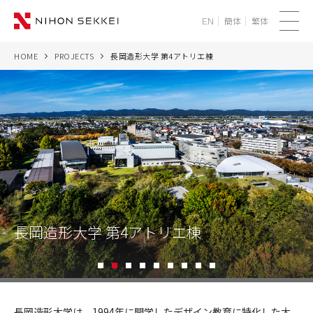
簡体
繁体
EN
メ
ニ
HOME
PROJECTS
長岡造形大学 第4アトリエ棟
WE
ュ
ー
SERVICES
PROJECTS
THINK
NEWS
長岡造形大学 第4アトリエ棟
CORPORATE
1
2
3
4
5
6
7
8
9
RECRUIT
長
岡
長岡造形大学は、1994年に開学したデザイン教育に特化した大