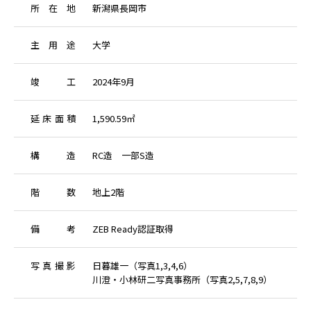
所
在
地
新潟県長岡市
主
用
途
大学
竣
工
2024年9月
延
床
面
積
1,590.59㎡
構
造
RC造 一部S造
階
数
地上2階
備
考
ZEB Ready認証取得
写
真
撮
影
日暮雄一（写真1,3,4,6）
川澄・小林研二写真事務所（写真2,5,7,8,9）