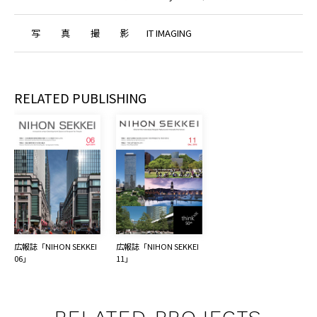
写
真
撮
影
IT IMAGING
RELATED PUBLISHING
広報誌「NIHON SEKKEI 
広報誌「NIHON SEKKEI 
06」
11」