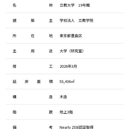
名
称
立教大学 19号館
建
築
主
学校法人 立教学院
所
在
地
東京都豊島区
主
用
途
大学（研究室）
竣
工
2026年3月
延
床
面
積
55,436㎡
構
造
木造
階
数
地上3階
備
考
Nearly ZEB認証取得