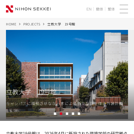
簡体
繁体
EN
メ
ニ
HOME
PROJECTS
立教大学 19号館
WE
ュ
ー
SERVICES
PROJECTS
THINK
立教大学 19号館
NEWS
キャンパスに調和させながら木による新たな顔を作る外装計画
CORPORATE
1
2
3
4
5
RECRUIT
立
教
立教大学19号館は、2026年4月に新設された環境学部の研究拠点