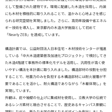
大
として整備された建物です。環境に配慮した木造を採用し、内装
CONTACT
学
にも木材を積極的に取り入れることで、温かみと心地よさを感じ
られる研究空間を実現しました。さらに、高効率設備や省エネル
1
ギー技術を導入し、東京都内の木造大学施設として初めて
9
「Nearly ZEB」を達成しています。
号
館
コンプライアンスポリシー
プライバシーポリシー
ご利用規約
構造計画では、公益財団法人日本住宅・木材技術センターが推進
している「中大木造建築普及加速化プロジェクト」で検討してき
た木造4階建て事務所の標準化モデルを活用し、汎用性が高く使
いやすい構法を本計画に取り入れました。構造部材の役割を分担
することで、地震力のみを負担する木構造部材には耐火被覆が不
要であることを活かし、耐火構造でありながら「木躯体現し」を
実現しています。
外観は、庇や袖壁の仕上げに集成材を使用し、立教大学の伝統で
あるレンガ素材と融合させることで、歴史あるキャンパス景観に
調和しながら、新たな大学の顔となるデザインを創出しました。