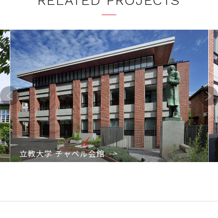
RELATED PROJECTS
Previo
Next
us
立教大学 チャペル会館
1
2
3