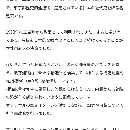
大
で、東京都歴史的建造物に選定されている日本の近代史を飾る名
CONTACT
学
建築です。
本
館
1918年竣工当時から教室として利用されてきた、まさに学び舎
[
であり、今後も日常的な教育の場としてあり続けてもらうことが
1
号
本計画最大の使命でした。
コンプライアンスポリシー
プライバシーポリシー
ご利用規約
館
/
求められていた教室の大きさと、必要な補強量のバランスを考
モ
え、既存建物内に新たな構造体を構築して目標とする構造耐震判
リ
定指標Is0（＝0.8）を確保しています。
ス
補強鉄骨は完全に隠蔽し、外観からはもちろん、内観からも補強
館
の跡が全く感じられないように配慮しています。
]
オリジナルの空間イメージを活かしながら、設備や内装について
耐
震
も全面改修を行いました。
補
強
文化財としての「オーセンティシティー」を保ちながら、活用し