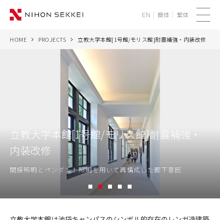
簡体
繁体
EN
メ
ニ
HOME
PROJECTS
立教大学本館[1号館/モリス館]耐震補強・内装改修
WE
ュ
ー
SERVICES
PROJECTS
THINK
立教大学本館[1号館/モリス館]耐震補強・
内装改修
NEWS
間接照明とペンダント照明を用いて再構成した廊下意匠
CORPORATE
1
2
3
4
5
RECRUIT
立
教
立教大学本館は池袋キャンパスのシンボル的存在のレンガ造建築