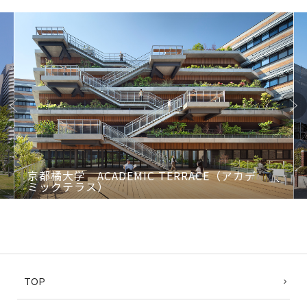
Previo
Next
us
京都橘大学 ACADEMIC TERRACE（アカデ
ミックテラス）
1
2
3
4
TOP