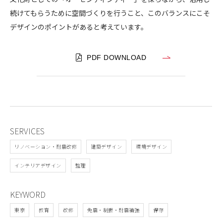
・
続けてもらうために空間づくりを行うこと、このバランスにこそ
内
デザインのポイントがあると考えています。
装
改
修
PDF DOWNLOAD
SERVICES
リノベーション・耐震改修
建築デザイン
環境デザイン
インテリアデザイン
監理
KEYWORD
東京
教育
改修
免震・制振・耐震補強
保存