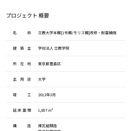
プロジェクト 概要
名
称
立教大学本館[1号館/モリス館]改修・耐震補強
建
築
主
学校法人 立教学院
所
在
地
東京都豊島区
主
用
途
大学
竣
工
2012年3月
延
床
面
積
1,857 m²
構
造
煉瓦組積造