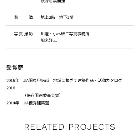
鉄骨耐震補強
階
数
地上2階 地下1階
写
真
撮
影
川澄・小林研二写真事務所
船来洋志
受賞歴
2016年 JIA関東甲信越 地域に根ざす建築作品・活動カタログ
2016
（保存問題委員会賞）
2014年 JIA優秀建築選
RELATED PROJECTS