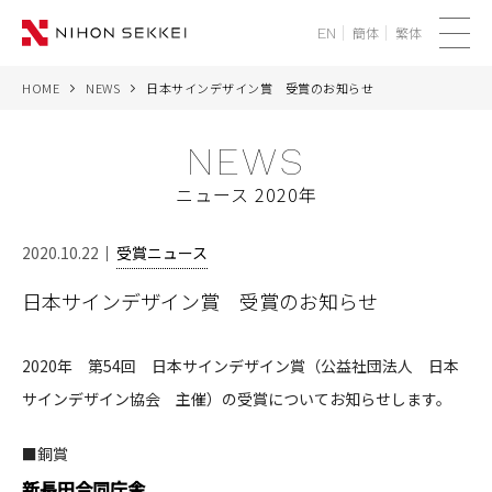
簡体
繁体
EN
メ
ニ
HOME
NEWS
日本サインデザイン賞 受賞のお知らせ
WE
ュ
ー
NEWS
SERVICES
ニュース 2020年
PROJECTS
2020.10.22
受賞ニュース
THINK
日本サインデザイン賞 受賞のお知らせ
NEWS
2020年 第54回 日本サインデザイン賞（公益社団法人 日本
CORPORATE
サインデザイン協会 主催）の受賞についてお知らせします。
RECRUIT
■銅賞
新長田合同庁舎