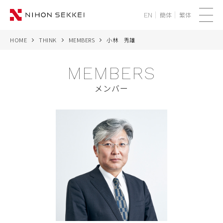
簡体
繁体
EN
メ
ニ
HOME
THINK
MEMBERS
小林 秀雄
WE
ュ
ー
MEMBERS
SERVICES
メンバー
PROJECTS
THINK
NEWS
CORPORATE
RECRUIT