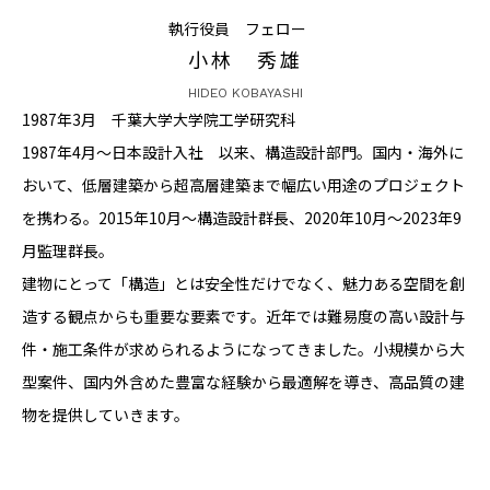
執行役員 フェロー
CONTACT
小林 秀雄
HIDEO KOBAYASHI
1987年3月 千葉大学大学院工学研究科
1987年4月～日本設計入社 以来、構造設計部門。国内・海外に
おいて、低層建築から超高層建築まで幅広い用途のプロジェクト
コンプライアンスポリシー
プライバシーポリシー
ご利用規約
を携わる。2015年10月～構造設計群長、2020年10月～2023年9
月監理群長。
建物にとって「構造」とは安全性だけでなく、魅力ある空間を創
造する観点からも重要な要素です。近年では難易度の高い設計与
件・施工条件が求められるようになってきました。小規模から大
型案件、国内外含めた豊富な経験から最適解を導き、高品質の建
物を提供していきます。