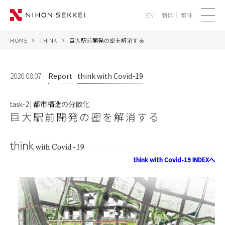
簡体
繁体
EN
メ
ニ
HOME
THINK
巨大駅前開発の密を解消する​
WE
ュ
ー
SERVICES
2020.08.07
Report
think with Covid-19
PROJECTS
task-2 | 都市構造の分散化
巨大駅前開発の密を解消する​
THINK
NEWS
think with Covid-19 INDEXへ
CORPORATE
RECRUIT