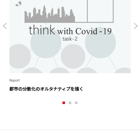
Prev
Next
ious
Report
Repor
都市の分散化のオルタナティブを描く​
大動
1
2
3