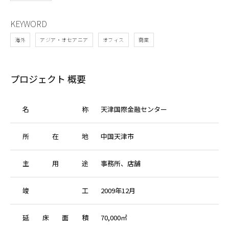
KEYWORD
海外
アジア・オセアニア
オフィス
商業
プロジェクト 概要
名
称
天津国際金融センター
所
在
地
中国天津市
主
用
途
事務所、店舗
竣
工
2009年12月
延
床
面
積
70,000㎡