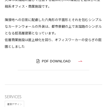
国
融系オフィス・商業施設です。
CONTACT
際
金
隣接地への日影に配慮した六角形の平面形とそれを包むシンプル
融
なカーテンウォールの外装は、都市景観の上で友誼路のシンボル
セ
となる超高層建築となっています。
ン
タ
低層商業施設は屋上緑化を図り、オフィスワーカーの安らぎの庭
コンプライアンスポリシー
プライバシーポリシー
ご利用規約
ー
園としました
PDF DOWNLOAD
SERVICES
建築デザイン