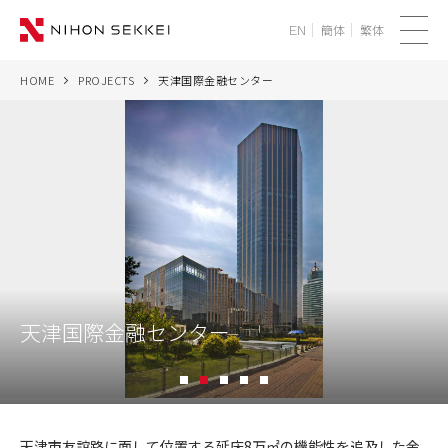
簡体
繁体
EN
メ
ニ
HOME
PROJECTS
天津国際金融センター
WE
ュ
ー
SERVICES
PROJECTS
THINK
NEWS
天津国際金融センター
CORPORATE
1
2
3
4
5
RECRUIT
天
津
天津市友誼路に面して位置する延床8万㎡の機能性を追及した金