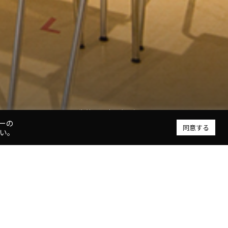
ラウンジや吹抜けが積層する、大学へつながる大階段
生徒の居場所となる明るいカフェテリア
ーの
同意する
い。
 概要
称
東海大学付属札幌高等学校