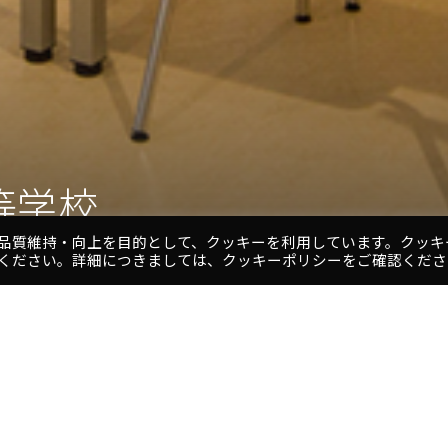
等学校
等学校
品質維持・向上を目的として、クッキーを利用しています。クッキ
ください。詳細につきましては、クッキーポリシーをご確認くださ
1
2
3
4
5
プロジェクト
貫教育」をめざす校舎を実現しま
名