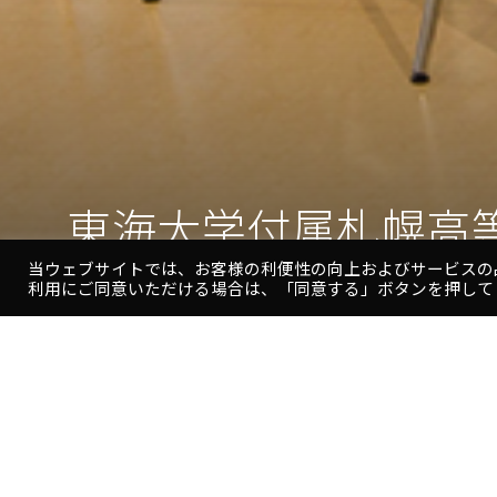
東海大学付属札幌高
東海大学付属札幌高
当ウェブサイトでは、お客様の利便性の向上およびサービスの
利用にご同意いただける場合は、「同意する」ボタンを押して
東
海
大
学
付
属
高等学校を大学キャンパス内に建替え、革新的な「高大一
札