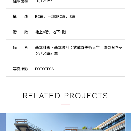
延
床
面
積
18,125 m²
構
造
RC造、一部SRC造、S造
階
数
地上4階、地下1階
備
考
基本計画・基本設計：武蔵野美術大学 鷹の台キャ
ンパス設計室
写
真
撮
影
FOTOTECA
RELATED PROJECTS