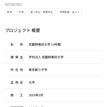
KEYWORD
東京
教育
屋上緑化・壁面緑化
環境配慮・省エネ
プロジェクト 概要
名
称
武蔵野美術大学 14号館
建
築
主
学校法人 武蔵野美術大学
所
在
地
東京都小平市
主
用
途
大学
竣
工
2016年3月