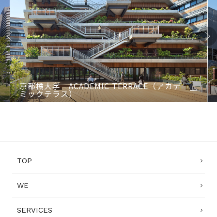
Previo
Next
us
京都橘大学 ACADEMIC TERRACE（アカデ
ミックテラス）
1
2
3
4
TOP
WE
SERVICES