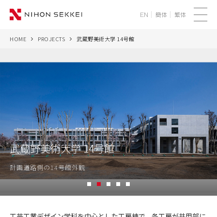
簡体
繁体
EN
メ
ニ
HOME
PROJECTS
武蔵野美術大学 14号館
WE
ュ
ー
SERVICES
PROJECTS
THINK
武蔵野美術大学 14号館
NEWS
計画道路側の14号館外観
CORPORATE
1
2
3
4
5
RECRUIT
武
蔵
工芸工業デザイン学科を中心とした工房棟で、各工房が共用部に