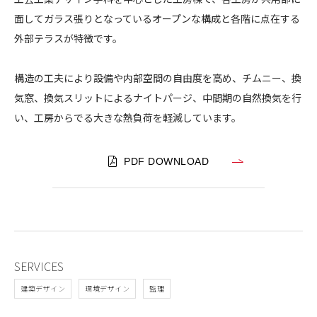
野
面してガラス張りとなっているオープンな構成と各階に点在する
CONTACT
美
外部テラスが特徴です。
術
大
構造の工夫により設備や内部空間の自由度を高め、チムニー、換
学
気窓、換気スリットによるナイトパージ、中間期の自然換気を行
1
4
い、工房からでる大きな熱負荷を軽減しています。
コンプライアンスポリシー
プライバシーポリシー
ご利用規約
号
館
PDF DOWNLOAD
SERVICES
建築デザイン
環境デザイン
監理