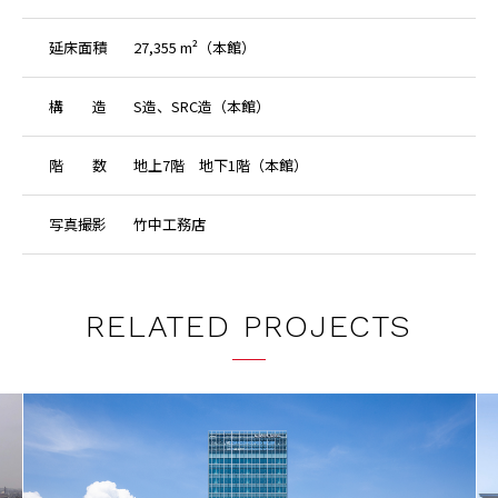
延
床
面
積
27,355 m²（本館）
構
造
S造、SRC造（本館）
階
数
地上7階 地下1階（本館）
写
真
撮
影
竹中工務店
RELATED PROJECTS