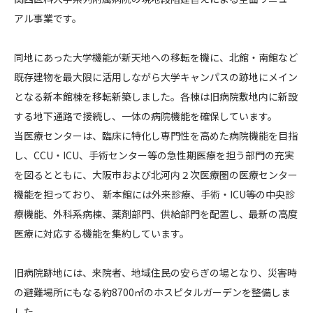
医
アル事業です。
CONTACT
科
大
同地にあった大学機能が新天地への移転を機に、北館・南館など
学
既存建物を最大限に活用しながら大学キャンパスの跡地にメイン
総
となる新本館棟を移転新築しました。各棟は旧病院敷地内に新設
合
医
する地下通路で接続し、一体の病院機能を確保しています。
コンプライアンスポリシー
プライバシーポリシー
ご利用規約
療
当医療センターは、臨床に特化し専門性を高めた病院機能を目指
セ
し、CCU・ICU、手術センター等の急性期医療を担う部門の充実
ン
を図るとともに、大阪市および北河内２次医療圏の医療センター
タ
機能を担っており、 新本館には外来診療、手術・ICU等の中央診
ー
療機能、外科系病棟、薬剤部門、供給部門を配置し、最新の高度
医療に対応する機能を集約しています。
旧病院跡地には、来院者、地域住民の安らぎの場となり、災害時
の避難場所にもなる約8700㎡のホスピタルガーデンを整備しま
した。