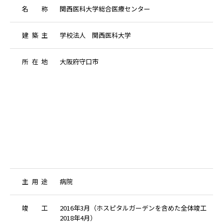
名
称
関西医科大学総合医療センター
建
築
主
学校法人 関西医科大学
所
在
地
大阪府守口市
主
用
途
病院
竣
工
2016年3月（ホスピタルガーデンを含めた全体竣工
2018年4月）