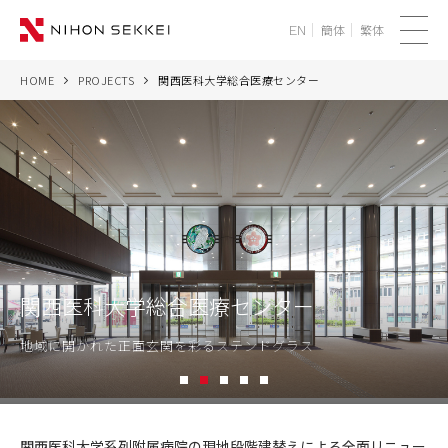
簡体
繁体
EN
メ
ニ
HOME
PROJECTS
関西医科大学総合医療センター
WE
ュ
ー
SERVICES
PROJECTS
THINK
関西医科大学総合医療センター
NEWS
地域に開かれた正面玄関を彩るステンドグラス
CORPORATE
1
2
3
4
5
RECRUIT
関
西
関西医科大学系列附属病院の現地段階建替えによる全面リニュー