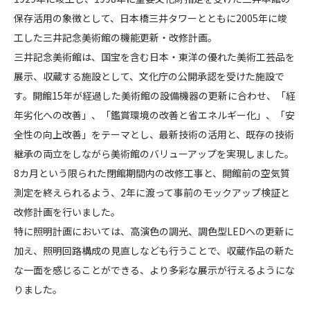
記
保存活用の象徴として、日本橋三井タワーとともに2005年に竣
CONTACT
念
工した三井記念美術館の機能更新・改修計画。
美
三井記念美術館は、国宝を含む日本・東洋の優れた美術工芸品を
術
展示、収蔵する施設として、文化庁の公開承認を受けた施設で
館
す。開館15年が経過した美術館の設備機器の更新に合わせ、「経
（
改
年劣化への改善」、「鑑賞環境の改善と省エネルギー化」、「安
コンプライアンスポリシー
プライバシーポリシー
ご利用規約
修
全性の向上改善」をテーマとし、最新技術の活用と、既存の技術
）
継承の両立をしながら美術館のバリューアップを実現しました。
8カ月という限られた閉館期間内の改修工事と、開館前の空気質
測定を終えられるよう、2年に渡って事前のモックアップ検証と
改修計画を行いました。
特に照明計画においては、高演色の調光、調色型LEDへの更新に
加え、照明回路構成の見直しなども行うことで、収蔵作品の新た
な一面を感じることができる、より多彩な展示が行えるようにな
りました。