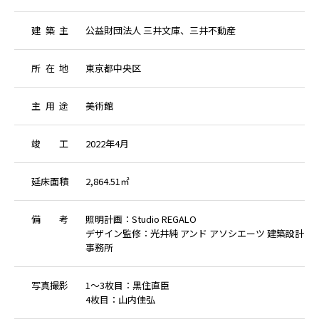
建
築
主
公益財団法人 三井文庫、三井不動産
所
在
地
東京都中央区
主
用
途
美術館
竣
工
2022年4月
延
床
面
積
2,864.51㎡
備
考
照明計画：Studio REGALO
デザイン監修：光井純 アンド アソシエーツ 建築設計
事務所
写
真
撮
影
1～3枚目：黒住直臣
4枚目：山内佳弘