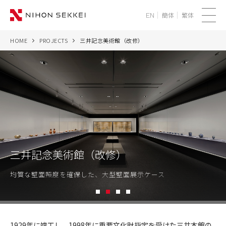
簡体
繁体
EN
メ
ニ
HOME
PROJECTS
三井記念美術館（改修）
WE
ュ
ー
SERVICES
PROJECTS
THINK
三井記念美術館（改修）
NEWS
均質な壁面照度を確保した、大型壁面展示ケース
CORPORATE
1
2
3
4
RECRUIT
三
井
1929年に竣工し、1998年に重要文化財指定を受けた三井本館の