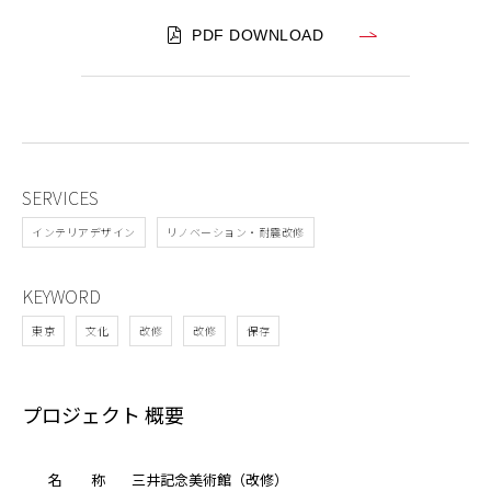
PDF DOWNLOAD
SERVICES
インテリアデザイン
リノベーション・耐震改修
KEYWORD
東京
文化
改修
改修
保存
プロジェクト 概要
名
称
三井記念美術館（改修）