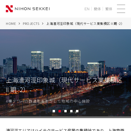
簡体
繁体
EN
メ
ニ
HOME
PROJECTS
上海漕河涇印象城（現代サービス業集積区 II 期 -2）
WE
ュ
ー
SERVICES
PROJECTS
THINK
上海漕河涇印象城（現代サービス業集積区
II 期 -2）
NEWS
4棟タワーの群造形を生かした地域の中心施設
CORPORATE
1
2
3
4
5
RECRUIT
上
海
漕河涇エリアはハイテクサービス産業の集積地であり、上海市西