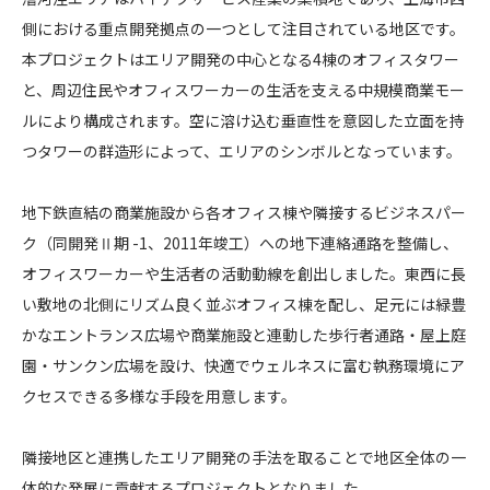
漕
側における重点開発拠点の一つとして注目されている地区です。
CONTACT
河
本プロジェクトはエリア開発の中心となる4棟のオフィスタワー
涇
と、周辺住民やオフィスワーカーの生活を支える中規模商業モー
印
ルにより構成されます。空に溶け込む垂直性を意図した立面を持
象
つタワーの群造形によって、エリアのシンボルとなっています。
城
（
コンプライアンスポリシー
プライバシーポリシー
ご利用規約
現
地下鉄直結の商業施設から各オフィス棟や隣接するビジネスパー
代
ク（同開発Ⅱ期 -1、2011年竣工）への地下連絡通路を整備し、
サ
オフィスワーカーや生活者の活動動線を創出しました。東西に長
ー
い敷地の北側にリズム良く並ぶオフィス棟を配し、足元には緑豊
ビ
かなエントランス広場や商業施設と連動した歩行者通路・屋上庭
ス
園・サンクン広場を設け、快適でウェルネスに富む執務環境にア
業
クセスできる多様な手段を用意します。
集
積
区
隣接地区と連携したエリア開発の手法を取ることで地区全体の一
I
体的な発展に貢献するプロジェクトとなりました。