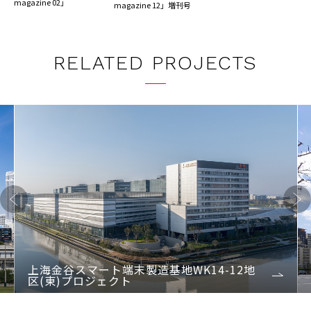
magazine 02」
magazine 12」増刊号
RELATED PROJECTS
Previo
Next
us
上海金谷スマート端末製造基地WK14-12地
区(東)プロジェクト