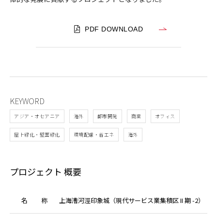
I
期
PDF DOWNLOAD
-
2
）
KEYWORD
アジア・オセアニア
海外
都市開発
商業
オフィス
屋上緑化・壁面緑化
環境配慮・省エネ
海外
プロジェクト 概要
名
称
上海漕河涇印象城（現代サービス業集積区 II 期 -2）