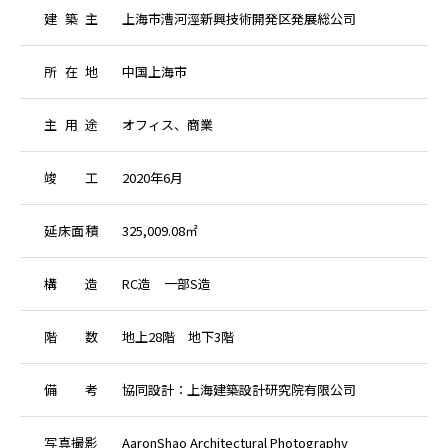
建
築
主
上海市漕河涇新興技術開発区発展総公司
所
在
地
中国上海市
主
用
途
オフィス、商業
竣
工
2020年6月
延
床
面
積
325,009.08㎡
構
造
RC造 一部S造
階
数
地上28階 地下3階
備
考
協同設計：上海建築設計研究院有限公司
写
真
撮
影
AaronShao Architectural Photography