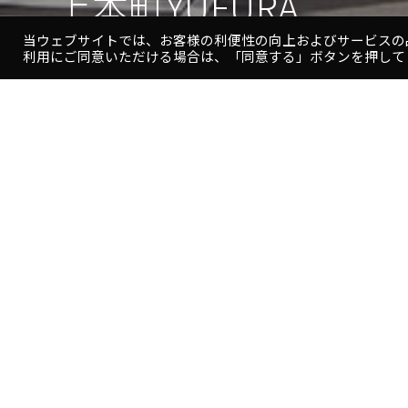
上本町YUFURA
当ウェブサイトでは、お客様の利便性の向上およびサービスの
利用にご同意いただける場合は、「同意する」ボタンを押して
上
本
町
Y
U
F
近鉄発祥の地上本町における近鉄100周年事業で、2009
U
舞伎座を中心とした複合ビルです。
R
A
地下１階～地上5階までは商業施設、東側4階～9階は146
～13階はオフィスとなっています。
劇場は廻り舞台と花道を備えた古式スタイルの本格的な劇