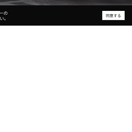
ーの
同意する
い。
 概要
称
上本町YUFURA
地
大阪府大阪市