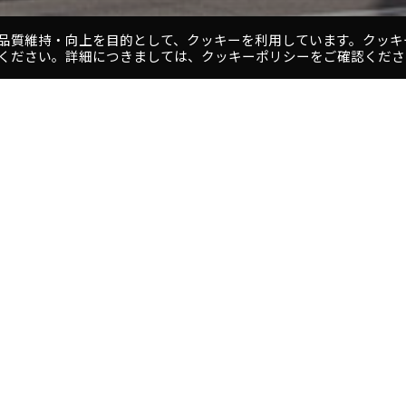
品質維持・向上を目的として、クッキーを利用しています。クッキ
ください。詳細につきましては、クッキーポリシーをご確認くださ
1
2
3
4
5
プロジェクト
年まで難波で公演してきた大阪新歌
名
所
在
1席の劇場（新歌舞伎座）、西側7階
場です。