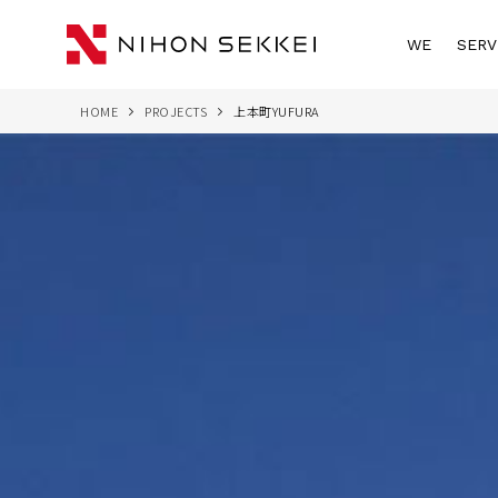
WE
SERV
HOME
PROJECTS
上本町YUFURA