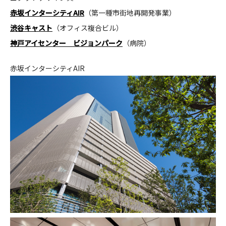
赤坂インターシティAIR
（第一種市街地再開発事業）
CONTACT
渋谷キャスト
（オフィス複合ビル）
神
戸アイセンター ビジョンパーク
（病院）
赤坂インターシティAIR
コンプライアンスポリシー
プライバシーポリシー
ご利用規約