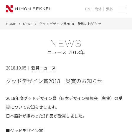
簡体
繁体
EN
メ
ニ
HOME
NEWS
グッドデザイン賞2018 受賞のお知らせ
WE
ュ
ー
NEWS
SERVICES
ニュース 2018年
PROJECTS
2018.10.05
受賞ニュース
THINK
グッドデザイン賞2018 受賞のお知らせ
NEWS
2018年度グッドデザイン賞（日本デザイン振興会 主催）の受
CORPORATE
賞についてお知らせします。
日本設計が携わった3作品が受賞しました。
RECRUIT
■グッドデザイン賞