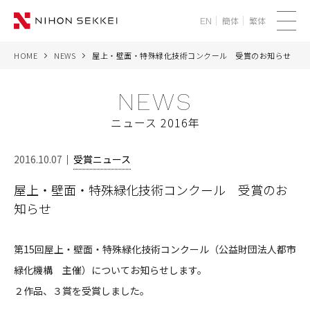
簡体
繁体
EN
メ
ニ
HOME
NEWS
屋上・壁面・特殊緑化技術コンクール 受賞のお知らせ
WE
ュ
ー
NEWS
SERVICES
ニュース 2016年
PROJECTS
2016.10.07
受賞ニュース
THINK
屋上・壁面・特殊緑化技術コンクール 受賞のお
知らせ
NEWS
CORPORATE
第15回屋上・壁面・特殊緑化技術コンクール（公益財団法人都市
緑化機構 主催）についてお知らせします。
RECRUIT
２作品、３賞を受賞しました。