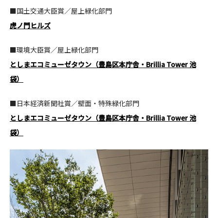
■国土交通大臣賞／屋上緑化部門
CONTACT
虎ノ門ヒルズ
■環境大臣賞／屋上緑化部門
としまエコミューゼタウン（豊島区本庁舎・Brillia Tower 池
袋）
コンプライアンスポリシー
プライバシーポリシー
ご利用規約
■日本経済新聞社賞／壁面・特殊緑化部門
としまエコミューゼタウン（豊島区本庁舎・Brillia Tower 池
袋）