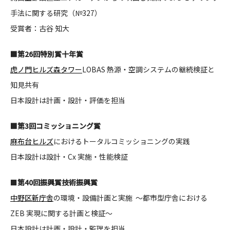
手法に関する研究（№327）
CONTACT
受賞者：古谷 知大
■第26回特別賞十年賞
虎ノ門ヒルズ森タワー
LOBAS 熱源・空調システムの継続検証と
知見共有
コンプライアンスポリシー
プライバシーポリシー
ご利用規約
日本設計は計画・設計・評価を担当
■
第3回コミッショニング賞
麻布台ヒルズ
におけるトータルコミッショニングの実践
日本設計は設計・Cx 実施・性能検証
■
第40回振興賞技術振興賞
中野区新庁舎
の環境・設備計画と実施 ～都市型庁舎における
ZEB 実現に関する計画と検証～
日本設計は計画・設計・監理を担当