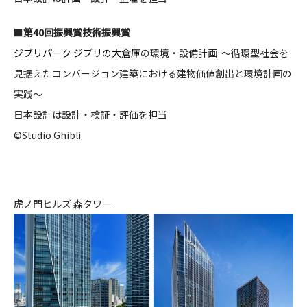
■
第40回振興賞技術振興賞
ジブリパーク ジブリの大倉庫
の環境・設備計画 ～循環型社会を
見据えたコンバージョン建築における
建物価値創出と環境計画の
実践～
日本設計は設計・検証・評価を担当
©Studio Ghibli
虎ノ門ヒルズ 森タワー