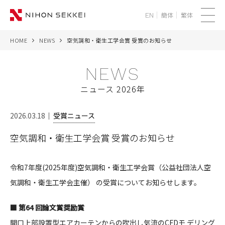
簡体
繁体
EN
メ
ニ
HOME
NEWS
空気調和・衛生工学会賞 受賞のお知らせ
WE
ュ
ー
NEWS
SERVICES
ニュース 2026年
PROJECTS
2026.03.18
受賞ニュース
THINK
空気調和・衛生工学会賞 受賞のお知らせ
NEWS
令和7年度(2025年度)空気調和・衛生工学会賞（公益社団法人空
CORPORATE
気調和・衛生工学会主催） の受賞についてお知らせします。
RECRUIT
■ 第64 回論文賞奨励賞
開口上部設置型エアカーテンからの吹出し気流のCFDモ デリング