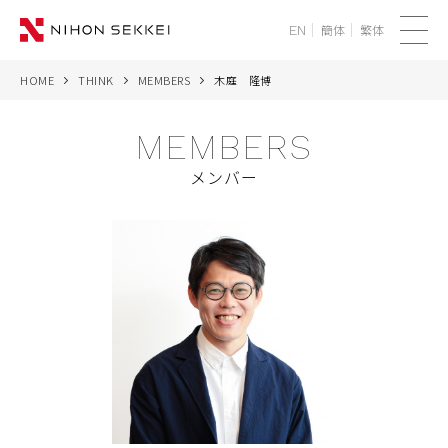
簡体
繁体
EN
メ
ニ
HOME
THINK
MEMBERS
木庭 隆博
WE
ュ
ー
MEMBERS
SERVICES
メンバー
PROJECTS
THINK
NEWS
CORPORATE
RECRUIT