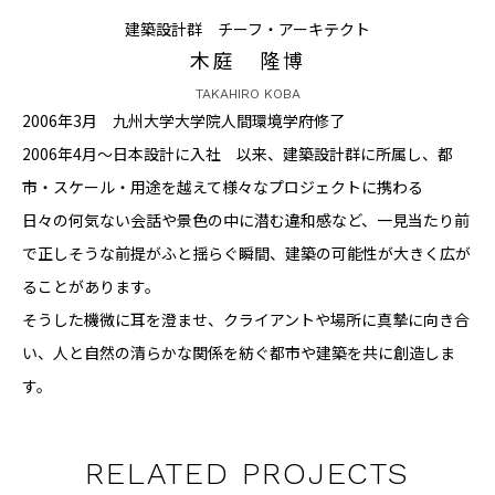
建築設計群 チーフ・アーキテクト
CONTACT
木庭 隆博
TAKAHIRO KOBA
2006年3月 九州大学大学院人間環境学府修了
2006年4月～日本設計に入社 以来、建築設計群に所属し、都
市・スケール・用途を越えて様々なプロジェクトに携わる
コンプライアンスポリシー
プライバシーポリシー
ご利用規約
日々の何気ない会話や景色の中に潜む違和感など、一見当たり前
で正しそうな前提がふと揺らぐ瞬間、建築の可能性が大きく広が
ることがあります。
そうした機微に耳を澄ませ、クライアントや場所に真摯に向き合
い、人と自然の清らかな関係を紡ぐ都市や建築を共に創造しま
す。
RELATED PROJECTS