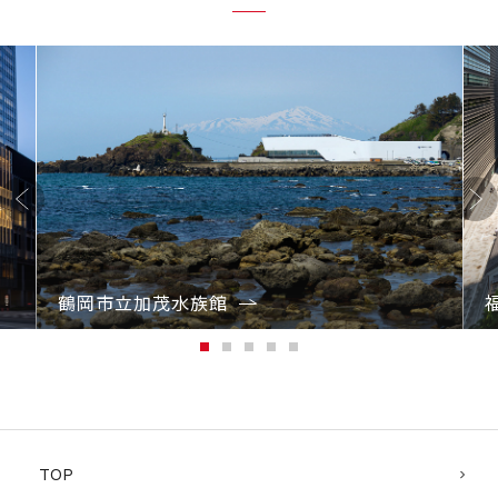
Previo
Next
us
鶴岡市立加茂水族館
1
2
3
4
5
TOP