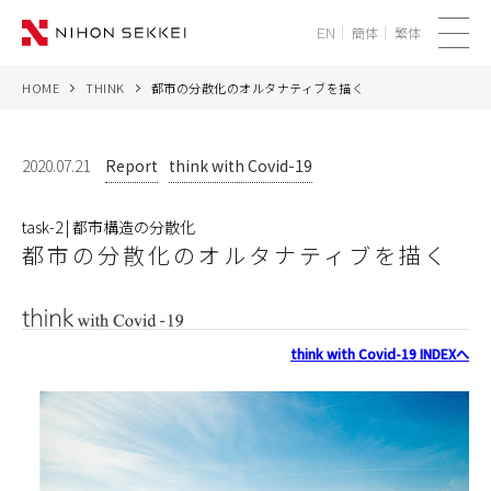
簡体
繁体
EN
メ
ニ
HOME
THINK
都市の分散化のオルタナティブを描く​
WE
ュ
ー
SERVICES
2020.07.21
Report
think with Covid-19
PROJECTS
task-2 | 都市構造の分散化
都市の分散化のオルタナティブを描く​
THINK
NEWS
think with Covid-19 INDEXへ
CORPORATE
RECRUIT