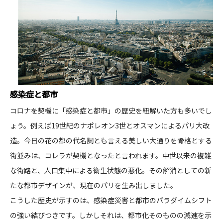
CONTACT
感染症と都市​
コンプライアンスポリシー
プライバシーポリシー
ご利用規約
コロナを契機に「感染症と都市」の歴史を紐解いた方も多いでし
ょう。例えば19世紀のナポレオン3世とオスマンによるパリ大改
造。今日の花の都の代名詞とも言える美しい大通りを骨格とする
街並みは、コレラが契機となったと言われます。中世以来の複雑
な街路と、人口集中による衛生状態の悪化。その解消としての新
たな都市デザインが、現在のパリを生み出しました。​
こうした歴史が示すのは、感染症災害と都市のパラダイムシフト
の強い結びつきです。しかしそれは、都市化そのものの減速を示