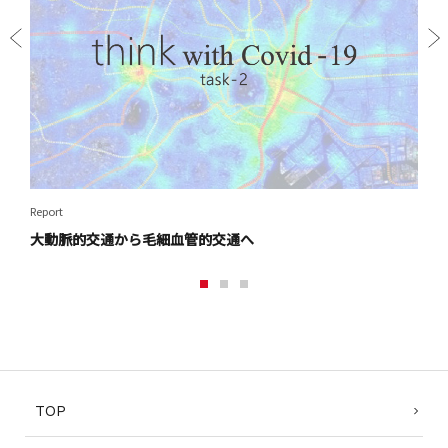
Prev
Next
ious
Report
Repor
大動脈的交通から毛細血管的交通へ​
サブ
1
2
3
TOP