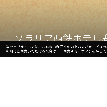
ソラリア西鉄ホテル
当ウェブサイトでは、お客様の利便性の向上およびサービスの
利用にご同意いただける場合は、「同意する」ボタンを押して
ソ
ラ
リ
ア
西
鉄
鹿児島中央駅正面のランドマークとなる「鹿児島中央ター
ホ
級ホテルです。上層階にあるロビーや客室からは桜島の見
テ