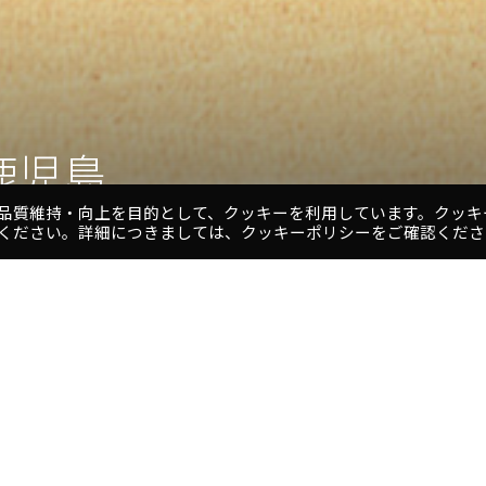
鹿児島
品質維持・向上を目的として、クッキーを利用しています。クッキ
ください。詳細につきましては、クッキーポリシーをご確認くださ
1
2
3
4
5
プロジェクト
ミナルビル」にある宿泊主体型上
名
事な眺望を楽しむことができま