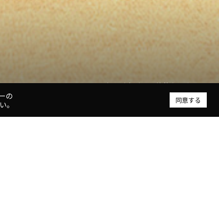
夜景が広がる開放的なラウンジ
ーの
同意する
い。
 概要
称
ソラリア西鉄ホテル鹿児島