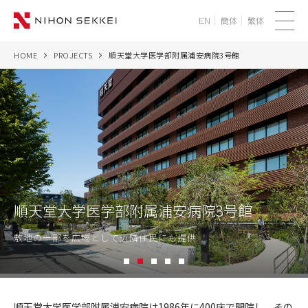
簡体
繁体
EN
メ
ニ
HOME
PROJECTS
順天堂大学医学部附属浦安病院3号館
WE
ュ
ー
SERVICES
PROJECTS
THINK
順天堂大学医学部附属浦安病院3号館
NEWS
敷地の一部を広場として近隣住民にも提供
CORPORATE
1
2
3
4
5
RECRUIT
順
天
順天堂大学医学部附属浦安病院は1986年に400床で開院し、その