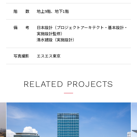
階
数
地上9階、地下1階
備
考
日本設計（プロジェクトアーキテクト・基本設計・
実施設計監修）
清水建設（実施設計）
写
真
撮
影
エスエス東京
RELATED PROJECTS