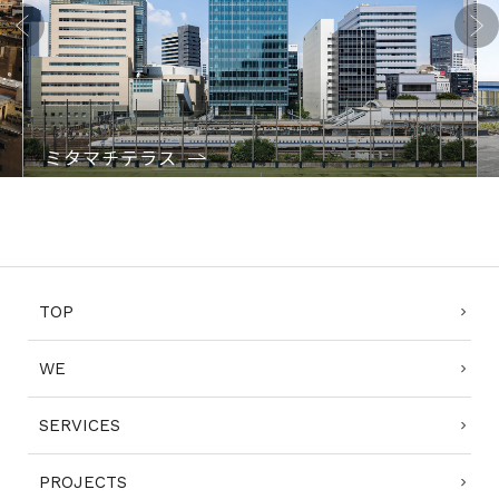
Previo
Next
us
ミタマチテラス
1
2
3
4
TOP
WE
SERVICES
PROJECTS