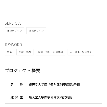
SERVICES
建築デザイン
環境デザイン
KEYWORD
関東
医療・福祉
免震・制振・耐震補強
屋上緑化・壁面緑化
プロジェクト 概要
名
称
順天堂大学医学部附属浦安病院3号館
建
築
主
順天堂大学医学部附属浦安病院