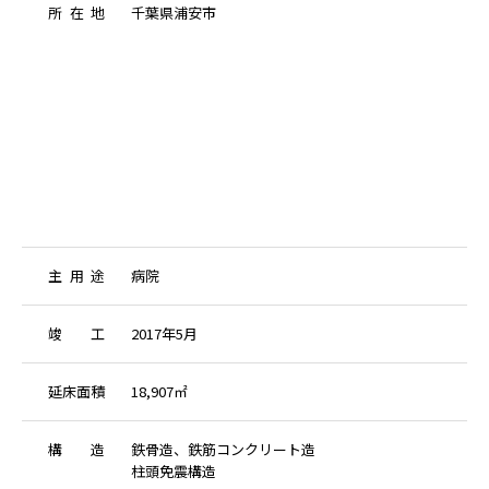
所
在
地
千葉県浦安市
主
用
途
病院
竣
工
2017年5月
延
床
面
積
18,907㎡
構
造
鉄骨造、鉄筋コンクリート造
柱頭免震構造