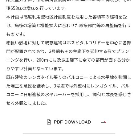
堂
後653床の増床を行っています。
CONTACT
大
本計画は高度利用型地区計画制度を活用した容積率の緩和を受
学
け、病棟の増築と機能拡大に合わせた診療部門等の再整備を行う
医
ものです。
学
細長い敷地に対して既存建物はホスピタルコリドーを中心に各部
部
附
門が配置されており、3号館もその主廊下を延伸する形でプラン
コンプライアンスポリシー
プライバシーポリシー
ご利用規約
属
ニングを行い、200mにも及ぶ主廊下に全ての部門が面する分か
浦
りやすい計画となっています。
安
既存建物のレンガタイル張りのバルコニーによる水平線を強調し
病
た端正な意匠を継承し、3号館では外壁材にレンガタイル、バル
院
コニーに日射遮蔽の水平ルーバーを採用し、調和と成長を感じさ
3
せる外観としました。
号
館
PDF DOWNLOAD