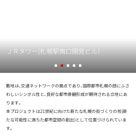
CONTACT
ＪＲタワー(札幌駅南口開発ビル）
コンプライアンスポリシー
プライバシーポリシー
ご利用規約
1
2
3
4
5
Ｊ
Ｒ
敷地は､交通ネットワークの拠点であり､国際都市札幌の顔にふさ
タ
わしいシンボル性と､良好な都市景観形成が期待される立地にあ
ワ
ります｡
ー
本プロジェクトは21世紀に向けた新たな札幌の街づくりの核(新
(
たな可能性に満ちた都市空間の創出)として位置づけられていま
札
す｡
幌