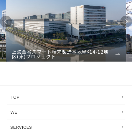
Previo
Next
us
上海金谷スマート端末製造基地WK14-12地
区(東)プロジェクト
1
2
3
4
TOP
WE
SERVICES