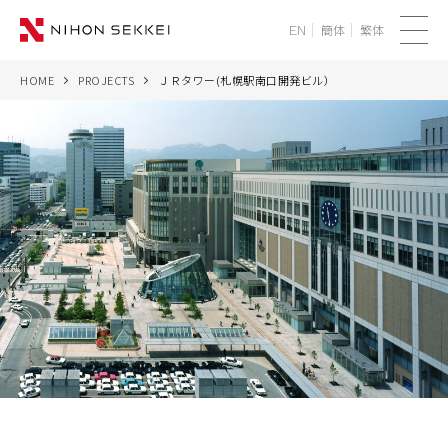
簡体
繁体
EN
メ
ニ
HOME
PROJECTS
ＪＲタワー(札幌駅南口開発ビル）
WE
ュ
ー
SERVICES
PROJECTS
THINK
NEWS
CORPORATE
RECRUIT