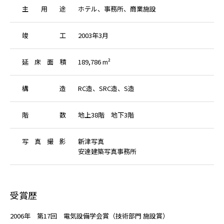
主
用
途
ホテル、事務所、商業施設
竣
工
2003年3月
延
床
面
積
189,786 m²
構
造
RC造、SRC造、S造
階
数
地上38階 地下3階
写
真
撮
影
新津写真
安達建築写真事務所
受賞歴
2006年 第17回 電気設備学会賞（技術部門 施設賞）