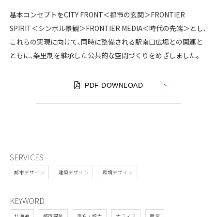
駅
南
基本コンセプトをCITY FRONT＜都市の玄関＞FRONTIER
口
SPIRIT＜シンボル景観＞FRONTIER MEDIA＜時代の先端＞とし､
開
これらの実現に向けて､同時に整備される駅南口広場との関連と
発
ともに､条里制を継承した公共的な空間づくりをめざしました｡
ビ
ル
）
PDF DOWNLOAD
SERVICES
都市デザイン
建築デザイン
環境デザイン
KEYWORD
北海道
都市開発
宿泊・観光
オフィス
商業