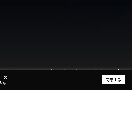
水面に全景が映りこむ南ブロック外観
ーの
同意する
い。
 概要