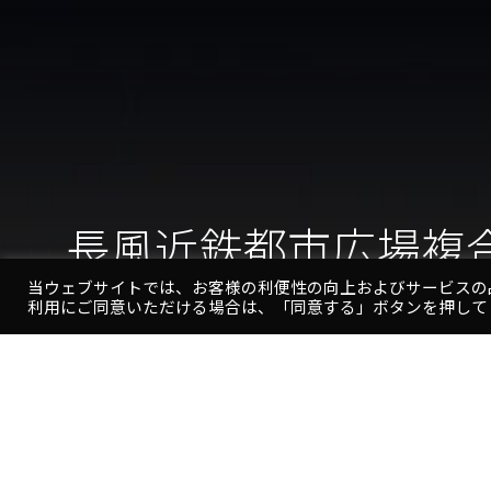
長風近鉄都市広場複
当ウェブサイトでは、お客様の利便性の向上およびサービスの
利用にご同意いただける場合は、「同意する」ボタンを押して
長
風
近
鉄
都
市