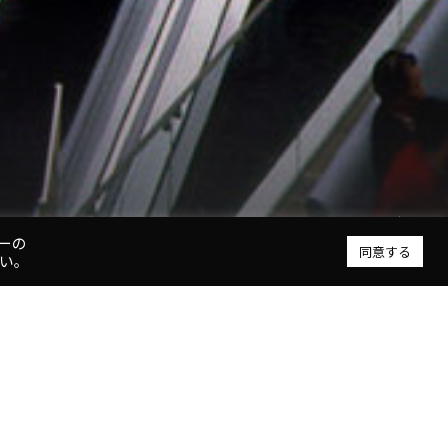
アトリウム
ーの
同意する
い。
 概要
称
富山赤十字病院