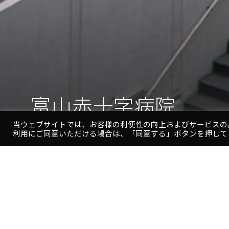
富山赤十字病院
当ウェブサイトでは、お客様の利便性の向上およびサービスの
利用にご同意いただける場合は、「同意する」ボタンを押して
富
山
赤
十
字
病
今までの病院のイメージを変えるべく「アトリウムのある
院