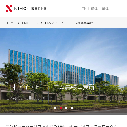
簡体
繁体
EN
メ
ニ
HOME
PROJECTS
日本アイ・ビー・エム幕張事業所
WE
ュ
ー
SERVICES
PROJECTS
THINK
日本アイ・ビー・エム幕張事業所
NEWS
IBM幕張2・3期ファサード
CORPORATE
1
2
3
4
RECRUIT
日
本
コンピューターソフト開発のSEセンター（オフィス＋ワークシ