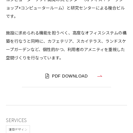
ア
ョップ+コンピュータールーム）と研究センターによる複合ビル
CONTACT
イ
です。
・
ビ
施設に求められる機能を担うべく、高度なオフィスシステムの構
ー
築を行なうと同時に、カフェテリア、スカイテラス、ランドスケ
・
エ
ープガーデンなど、個性的かつ、利用者のアメニティを重視した
コンプライアンスポリシー
プライバシーポリシー
ご利用規約
ム
空間づくりを行なっています。
幕
張
PDF DOWNLOAD
事
業
所
SERVICES
建築デザイン