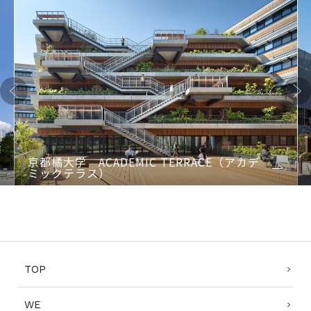
Previo
Next
us
京都橘大学 ACADEMIC TERRACE（アカデ
ミックテラス）
1
2
3
4
TOP
WE