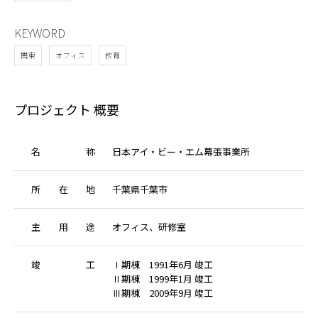
KEYWORD
関東
オフィス
教育
プロジェクト 概要
名
称
日本アイ・ビー・エム幕張事業所
所
在
地
千葉県千葉市
主
用
途
オフィス、研修室
竣
工
Ⅰ期棟 1991年6月 竣工
Ⅱ期棟 1999年1月 竣工
Ⅲ期棟 2009年9月 竣工