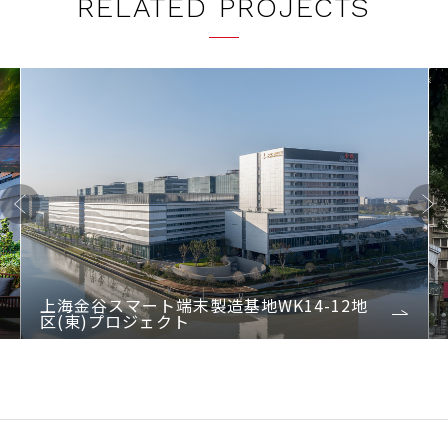
RELATED PROJECTS
Previo
Next
us
上海金谷スマート端末製造基地WK14-12地
区(東)プロジェクト
1
2
3
4