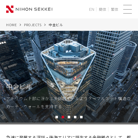
簡体
繁体
EN
メ
ニ
HOME
PROJECTS
中金ビル
WE
ュ
ー
SERVICES
PROJECTS
THINK
中金ビル
NEWS
アトリウム上部に浮かぶ多目的ホールよりケーブルネット構造の
カーテンウォールを支持する
CORPORATE
1
2
3
4
5
RECRUIT
中
金
急速に発展する深圳・後海エリアに誕生する金融拠点として、都