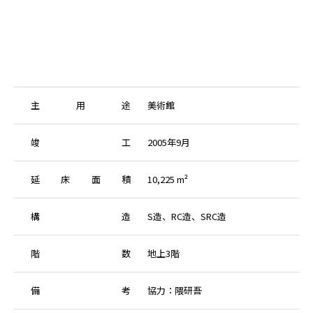
主
用
途
美術館
竣
工
2005年9月
延
床
面
積
10,225 m²
構
造
S造、RC造、SRC造
階
数
地上3階
備
考
協力：隈研吾