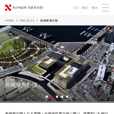
簡体
繁体
EN
メ
ニ
HOME
PROJECTS
長崎県美術館
WE
ュ
ー
SERVICES
PROJECTS
THINK
NEWS
長崎県美術館
CORPORATE
1
2
3
4
5
RECRUIT
長
崎
長崎県の顔となる常盤・出島地区埋立地に建つ、世界的にも例の