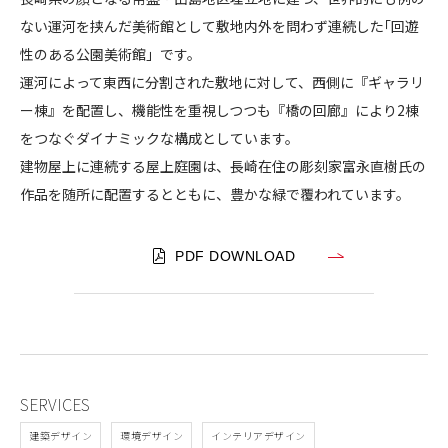
県
ない運河を挟んだ美術館として敷地内外を問わず連続した｢回遊
CONTACT
美
性のある公園美術館」です。
術
運河によって東西に分割された敷地に対して、西側に『ギャラリ
館
ー棟』を配置し、機能性を重視しつつも『橋の回廊』により2棟
をつなぐダイナミックな構成としています。
建物屋上に連続する屋上庭園は、長崎在住の彫刻家富永直樹氏の
コンプライアンスポリシー
プライバシーポリシー
ご利用規約
作品を随所に配置するとともに、豊かな緑で覆われています。
PDF DOWNLOAD
SERVICES
建築デザイン
環境デザイン
インテリアデザイン