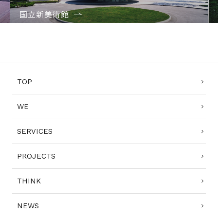
国立新美術館
1
2
3
4
TOP
WE
SERVICES
PROJECTS
THINK
NEWS