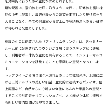
を効果的に行うための空間が求められました。
A
建物配置は、宿泊棟を地形に沿うように東西に、研修棟を宿泊棟
Y
A
間の中央に配置し、周辺施設からの眺望を阻害したり圧迫感を与
M
えることなく、全ての宿泊室から富士山や横須賀湾への良い眺望
A
が得られる配置としました。
（
D
施設の中央に配置された『アトリウムラウンジ』は、各セミナー
a
ルーム前に配置されたラウンジが３層に渡りステップ状に連続
i
し、利用者が一体的な空間を共有することで、インフォーマルコ
i
ミュニケーションを誘発することを意図した空間となっていま
c
h
す。
i
トップライトから降り注ぐ木漏れ日のような拡散光や、北側に広
S
がる三浦アルプスの美しい眺望、空間的に連続するパティオ、屋
a
上庭園など、自然からの心地よい刺激にあふれた半屋外の空間と
n
することで利用者をリフレッシュさせ、人と緑が立体的に連続す
k
る新しい交流空間が実現できました。
y