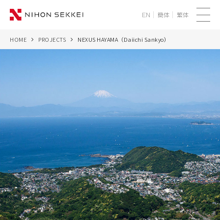
簡体
繁体
EN
メ
ニ
HOME
PROJECTS
NEXUS HAYAMA（Daiichi Sankyo）
WE
ュ
ー
SERVICES
PROJECTS
THINK
NEWS
CORPORATE
RECRUIT