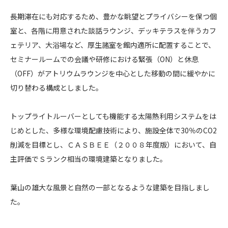
o
長期滞在にも対応するため、豊かな眺望とプライバシーを保つ個
）
室と、各階に用意された談話ラウンジ、デッキテラスを伴うカフ
ェテリア、大浴場など、厚生諸室を館内適所に配置することで、
セミナールームでの会議や研修における緊張（ON）と休息
（OFF）がアトリウムラウンジを中心とした移動の間に緩やかに
切り替わる構成としました。
トップライトルーバーとしても機能する太陽熱利用システムをは
じめとした、多様な環境配慮技術により、施設全体で30％のCO2
削減を目標とし、ＣＡＳＢＥＥ（２００８年度版）において、自
主評価でＳランク相当の環境建築となりました。
葉山の雄大な風景と自然の一部となるような建築を目指しまし
た。