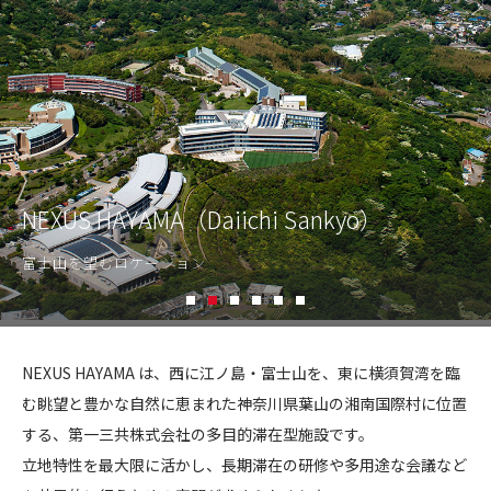
CONTACT
コンプライアンスポリシー
プライバシーポリシー
ご利用規約
NEXUS HAYAMA（Daiichi Sankyo）
富士山を望むロケーション
1
2
3
4
5
6
N
E
NEXUS HAYAMA は、西に江ノ島・富士山を、東に横須賀湾を臨
X
む眺望と豊かな自然に恵まれた神奈川県葉山の湘南国際村に位置
U
する、第一三共株式会社の多目的滞在型施設です。
S
立地特性を最大限に活かし、長期滞在の研修や多用途な会議など
H