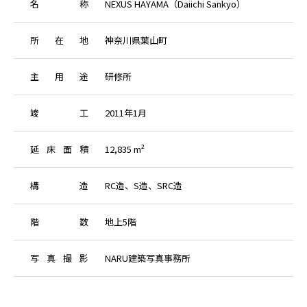
名
称
NEXUS HAYAMA（Daiichi Sankyo）
所
在
地
神奈川県葉山町
主
用
途
研修所
竣
工
2011年1月
延
床
面
積
12,835 m²
構
造
RC造、S造、SRC造
階
数
地上5階
写
真
撮
影
NARU建築写真事務所